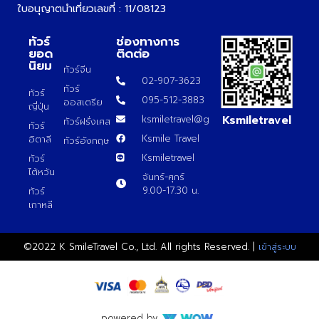
ใบอนุญาตนำเที่ยวเลขที่ : 11/08123
ทัวร์
ช่องทางการ
ยอด
ติดต่อ
นิยม
ทัวร์จีน
02-907-3623
ทัวร์
ทัวร์
095-512-3883
ออสเตรีย
ญี่ปุ่น
Ksmiletravel
ksmiletravel@gmail.com
ทัวร์ฝรั่งเศส
ทัวร์
Ksmile Travel
อิตาลี
ทัวร์อังกฤษ
Ksmiletravel
ทัวร์
ไต้หวัน
จันทร์-ศุกร์
9.00-17.30 น.
ทัวร์
เกาหลี
©2022 K SmileTravel Co., Ltd. All rights Reserved. |
เข้าสู่ระบบ
powered by