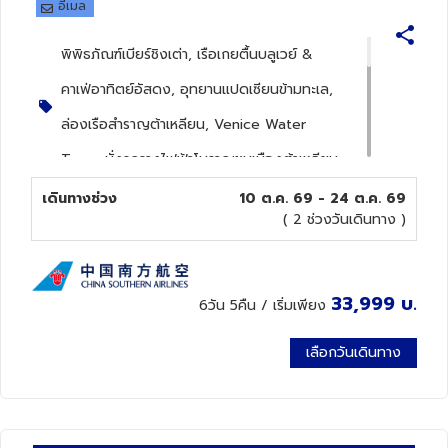
อีเมล
ทัวร์นิวซีแลนด์
พิพิธภัณฑ์เบียร์ชิงเต่า, เรือเกยตื้นบลูเวย์ &
คาเฟ่อาทิตย์อัสดง, อุทยานแปดเซียนข้ามทะเล,
ทัวร์ออสเตรเลีย
ล่องเรือสำราญต้าเหลียน, Venice Water
Town, นั่งรถรางไฟฟ้าโบราณชมเมืองต้าเหลียน
เมืองชิงเต่า, สะพานจ้านเฉียว, ถนนจงซาน, โบสถ์
เดินทางช่วง
10 ต.ค. 69 - 24 ต.ค. 69
( 2 ช่วงวันเดินทาง )
คริสต์เซนต์ไมเคิล, ตรอกกว่างชิงหลี่, พิพิธภัณฑ์
เบียร์ชิงเต่า, ศูนย์เรือใบโอลิมปิกชิงเต่า, จัตุรัส 4
พฤษภา, อ่าวฟู่ซาน, หมู่บ้านประมงซาจื่อโข่ว,
33,999
บ.
6วัน 5คืน
/ เริ่มเพียง
เมืองเว่ยไห, เรือบลูเวย์, คาเฟ่อาทิตย์อัสดง,
เลือกวันเดินทาง
KOREAN TOWN, กรอบรูปยักษ์วิวทะเล, ถนน
คบเพลิงหมายเลข 8, ประตูแห่งโชค, เมืองเยี่ยน
ไถ, เผิงไหล, อุทยานแปดเซียนข้ามทะเล,