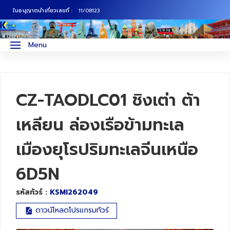
ใบอนุญาตนำเที่ยวเลขที่ :
11/08123
ภาคเหนือ
ทัวร์ญี่ปุ่น
Menu
ภาคกลาง
ทัวร์เกาหลี
ภาคอีสาน
ทัวร์ยุโรป
CZ-TAODLC01 ชิงเต่า ต้า
ภาคตะวันตก
ทัวร์สแกนดิเนเวีย
เหลียน ล่องเรือข้ามทะเล
เมืองยุโรปริมทะเลจีนเหนือ
ภาคตะวันออก
ทัวร์จีน
6D5N
ทัวร์ฮ่องกง
รหัสทัวร์ :
KSMI262049
ทัวร์สิงคโปร์
ดาวน์โหลดโปรแกรมทัวร์
ทัวร์ตุรเคีย