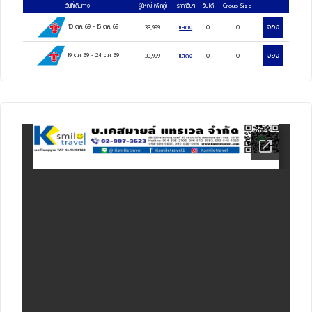
วันที่เดินทาง
ผู้ใหญ่
(พักคู่)
ราคาอื่นๆ
รับได้
Group Size
ประติมากรรมวาฬเกยตื้น, ท่าเรือประมงไห่ชาง,
จอง
10 ต.ค. 69
-
15 ต.ค. 69
33,999
แสดง
0
0
ล่องเรือ JI LONG DAO A, เมืองต้าเหลียน, จัตุ
จอง
19 ต.ค. 69
-
24 ต.ค. 69
33,999
แสดง
0
0
รัสซิงไห่, ย่านตงกวน, ถนนสไตล์ญี่ปุ่น, เมือง
เวนิสตะวันออก, นั่งรถรางไฟฟ้าโบราณ, ถนน
สไตล์รัสเซีย
Seafood & Food
4
ดาว