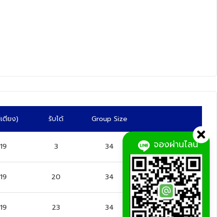
มีเตียง)
รับได้
Group Size
จองผ่านไลน์
19
3
34
จอง
19
20
34
จอง
19
23
34
จอง