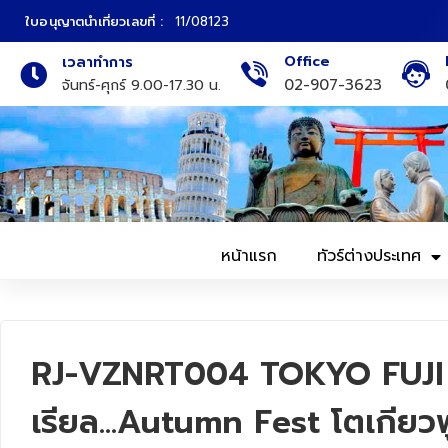
ใบอนุญาตนำเที่ยวเลขที่ :
11/08123
Office
เวลาทำการ
ภาคเหนือ
ทัวร์ญี่ปุ่น
02-907-3623
จันทร์-ศุกร์ 9.00-17.30 น.
ภาคกลาง
ทัวร์เกาหลี
ภาคอีสาน
ทัวร์ยุโรป
ภาคตะวันตก
ทัวร์สแกนดิเนเวีย
หน้าแรก
ทัวร์ต่างประเทศ
ภาคตะวันออก
ทัวร์จีน
ทัวร์ฮ่องกง
RJ-VZNRT004 TOKYO FUJI
ทัวร์สิงคโปร์
เรียล...Autumn Fest โตเกียวฟู
ทัวร์ตุรเคีย