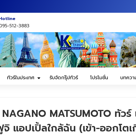
Hotline
095-512-3883
ทัวร์ในประเทศ
รับจัดกรุ๊ปทัวร์
โปรโมชั่น
บทควา
 NAGANO MATSUMOTO ทัวร์ เ
จิ แอปเปิ้ลใกล้ฉัน (เข้า-ออกโตเ