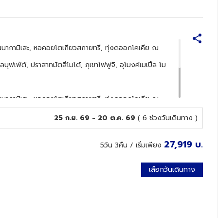
ถนนนากามิเสะ, หอคอยโตเกียวสกายทรี, ทุ่งดออกโคเคีย ณ
ลบุฟเฟ่ต์, ปราสาทมัตสึโมโต้, ภุเขาไฟฟูจิ, อุโมงค์เมเปิ้ล โม
ถนนนากามิเสะ, หอคอยโตเกียวสกายทรี, ทุ่งดออกโคเคีย ณ
ลบุฟเฟ่ต์, ปราสาทมัตสึโมโต้, ภุเขาไฟฟูจิ, อุโมงค์เมเปิ้ล โม
25 ก.ย. 69 - 20 ต.ค. 69
( 6 ช่วงวันเดินทาง )
27,919
บ.
5วัน 3คืน
/ เริ่มเพียง
เลือกวันเดินทาง