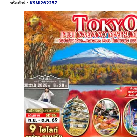
รหัสทัวร์ :
KSMI262257
ทัวร์สวิตเซอร์แลนด์
ทัวร์พม่า
ทัวร์ลาว
ทัวร์มัลดีฟส์
ทัวร์เวียดนาม
ทัวร์อียิปต์
ทัวร์จอร์เจีย
ทัวร์อินเดีย
ทัวร์บาหลี