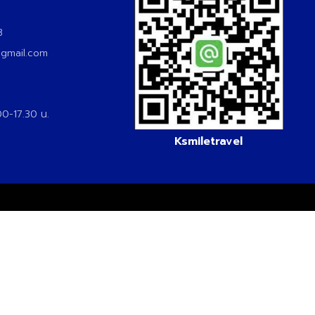
3
3
@gmail.com
.00-17.30 น.
Ksmiletravel