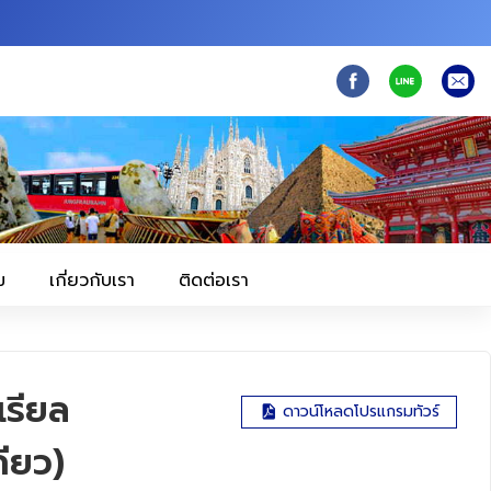
ม
เกี่ยวกับเรา
ติดต่อเรา
รียล
ดาวน์โหลดโปรแกรมทัวร์
กียว)