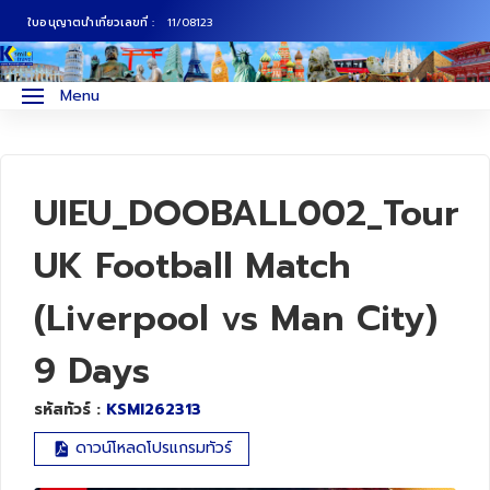
ใบอนุญาตนำเที่ยวเลขที่ :
11/08123
ภาคเหนือ
ทัวร์ญี่ปุ่น
Menu
ภาคกลาง
ทัวร์เกาหลี
ภาคอีสาน
ทัวร์ยุโรป
UIEU_DOOBALL002_Tour
ภาคตะวันตก
ทัวร์สแกนดิเนเวีย
UK Football Match
(Liverpool vs Man City)
ภาคตะวันออก
ทัวร์จีน
9 Days
ทัวร์ฮ่องกง
รหัสทัวร์ :
KSMI262313
ทัวร์สิงคโปร์
ดาวน์โหลดโปรแกรมทัวร์
ทัวร์ตุรเคีย