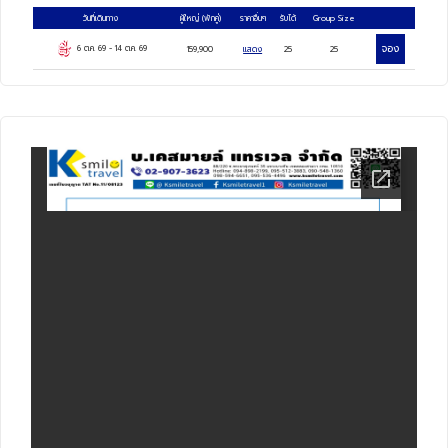
วันที่เดินทาง
ผู้ใหญ่
(พักคู่)
ราคาอื่นๆ
รับได้
Group Size
Selfridges, บิซสืเตอร์เอ้าท์เล็ต วิลเลจ, กรุง
จอง
6 ต.ค. 69
-
14 ต.ค. 69
159,900
แสดง
25
25
ลอนดอน, พระราชวังบัคกิ้งแฮม, หอนาฬิกาบิ๊ก
เบน, ล่องเรือแม่น้ำเทมส์, ห้างแฮร์รอดส์
อาหารไทย, BURGER & LOBSTER, เป็ดย่าง
ร้านโฟซีซั่น, สเต็กสไตล์บราซิลเลี่ยน