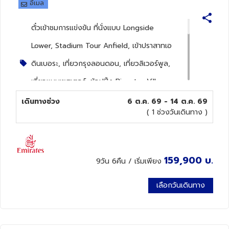
อีเมล
ทัวร์นิวซีแลนด์
ตั๋วเข้าชมการแข่งขัน ที่นั่งแบบ Longside
Lower, Stadium Tour Anfield, เข้าปราสาทเอ
ทัวร์ออสเตรเลีย
ดินเบอระ, เที่ยวกรุงลอนดอน, เที่ยวลิเวอร์พูล,
เที่ยวแมนเชสเตอร์, ช้อปปิ้ง Bicester Village
Outlet
เดินทางช่วง
6 ต.ค. 69 - 14 ต.ค. 69
( 1 ช่วงวันเดินทาง )
เมืองเอดินเบอระ, ปราสาทเอดินเบอระ, เมืองนิว
คาสเซิล, เมืองยอร์ค, ยอร์คมินสเตอร์, เมืองแมน
เชสเตอร์, สนามโอลด์แทรฟฟอร์ด, เมือง
159,900
บ.
9วัน 6คืน
/ เริ่มเพียง
ลิเวอร์พูล, ท่าเรืออัลเบิร์ด, ชมการแข่งขัน
เลือกวันเดินทาง
ฟุตบอล พรีเมียร์ลีกระหว่าง ลิเวอร์พูลพบกับ
แมนซิตี้, สเตเดี้ยมทัวร์สนามฟุตบอลแอนฟิลด์,
เมืองแมนเชสเตอร์, ช้อปปิ้งห้างสรรพสินค้า