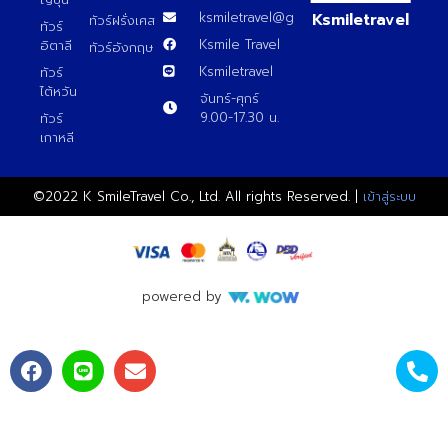
Ksmiletravel
ksmiletravel@gmail.com
ทัวร์ฝรั่งเศส
ทัวร์
ทัวร์สวิตเซอร์แลนด์
Ksmile Travel
อิตาลี
ทัวร์อังกฤษ
Ksmiletravel
ทัวร์
ทัวร์พม่า
ไต้หวัน
จันทร์-ศุกร์
9.00-17.30 น.
ทัวร์
ทัวร์ลาว
เกาหลี
ทัวร์มัลดีฟส์
©2022 K SmileTravel Co., Ltd. All rights Reserved. |
เข้าสู่ระบบ
ทัวร์เวียดนาม
ทัวร์อียิปต์
powered by
ทัวร์จอร์เจีย
ทัวร์อินเดีย
ทัวร์บาหลี