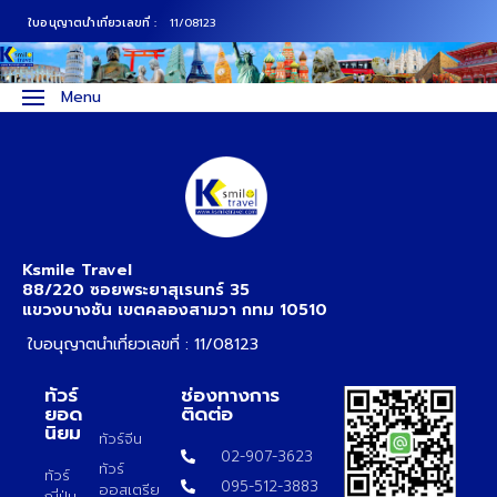
ใบอนุญาตนำเที่ยวเลขที่ :
11/08123
ภาคเหนือ
ทัวร์ญี่ปุ่น
Menu
ภาคกลาง
ทัวร์เกาหลี
ภาคอีสาน
ทัวร์ยุโรป
ภาคตะวันตก
ทัวร์สแกนดิเนเวีย
Ksmile Travel
88/220 ซอยพระยาสุเรนทร์ 35
แขวงบางชัน เขตคลองสามวา กทม 10510
ภาคตะวันออก
ทัวร์จีน
ใบอนุญาตนำเที่ยวเลขที่ : 11/08123
ทัวร์ฮ่องกง
ทัวร์
ช่องทางการ
ยอด
ติดต่อ
ทัวร์สิงคโปร์
นิยม
ทัวร์จีน
02-907-3623
ทัวร์
ทัวร์
ทัวร์ตุรเคีย
095-512-3883
ออสเตรีย
ญี่ปุ่น