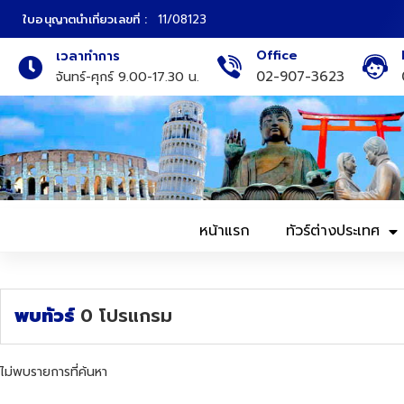
ใบอนุญาตนำเที่ยวเลขที่ :
11/08123
Office
เวลาทำการ
ภาคเหนือ
ทัวร์ญี่ปุ่น
02-907-3623
จันทร์-ศุกร์ 9.00-17.30 น.
ภาคกลาง
ทัวร์เกาหลี
ภาคอีสาน
ทัวร์ยุโรป
ภาคตะวันตก
ทัวร์สแกนดิเนเวีย
หน้าแรก
ทัวร์ต่างประเทศ
ภาคตะวันออก
ทัวร์จีน
ทัวร์ฮ่องกง
พบทัวร์
0
โปรแกรม
ทัวร์สิงคโปร์
ไม่พบรายการที่ค้นหา
ทัวร์ตุรเคีย