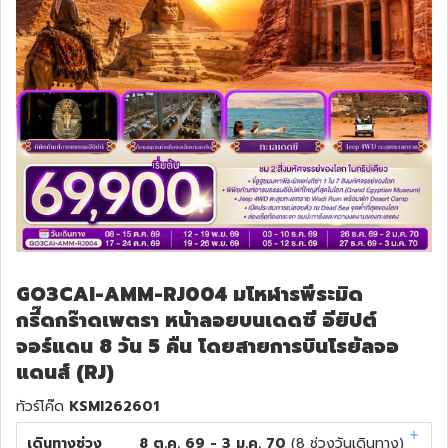
GO3CAI-AMM-RJ004 มโหฬารพีระมิด
กรี๊ดกร๊าดเพตรา หน้าลอยบนเดดซี อียิปต์
จอร์แดน 8 วัน 5 คืน โดยสายการบินโรยัลจอ
แดนส์ (RJ)
ทัวร์โค๊ด
KSMI262601
เดินทางช่วง
8 ต.ค. 69 - 3 ม.ค. 70
(
8
ช่วงวันเดินทาง)