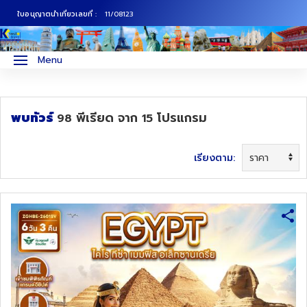
ใบอนุญาตนำเที่ยวเลขที่ :
11/08123
ภาคเหนือ
ทัวร์ญี่ปุ่น
Menu
ภาคกลาง
ทัวร์เกาหลี
พบทัวร์
พีเรียด
จาก
โปรแกรม
98
15
ภาคอีสาน
ทัวร์ยุโรป
ภาคตะวันตก
ทัวร์สแกนดิเนเวีย
เรียงตาม:
ภาคตะวันออก
ทัวร์จีน
ทัวร์ฮ่องกง
ทัวร์สิงคโปร์
ทัวร์ตุรเคีย