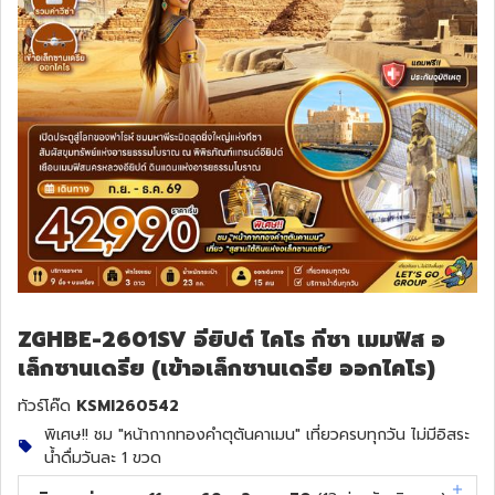
ทัวร์สวิตเซอร์แลนด์
ทัวร์พม่า
ทัวร์ลาว
ทัวร์มัลดีฟส์
ทัวร์เวียดนาม
ทัวร์อียิปต์
ZGHBE-2601SV อียิปต์ ไคโร กีซา เมมฟิส อ
เล็กซานเดรีย (เข้าอเล็กซานเดรีย ออกไคโร)
ทัวร์จอร์เจีย
ทัวร์โค๊ด
KSMI260542
ทัวร์อินเดีย
พิเศษ!! ชม "หน้ากากทองคำตุตันคาเมน" เที่ยวครบทุกวัน ไม่มีอิสระ
น้ำดื่มวันละ 1 ขวด
ทัวร์บาหลี