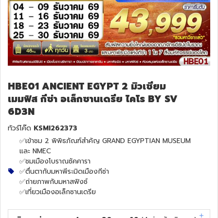
HBE01 ANCIENT EGYPT 2 มิวเซียม
เมมฟิส กีซ่า อเล็กซานเดรีย ไคโร BY SV
6D3N
ทัวร์โค๊ด
KSMI262373
✅เข้าชม 2 พิพิธภัณฑ์สำคัญ GRAND EGYPTIAN MUSEUM
และ NMEC
✅ชมเมืองโบราณซัคคารา
✅ตื่นตากับมหาพีระมิดเมืองกีซ่า
✅ถ่ายภาพกับมหาสฟิงซ์
✅เที่ยวเมืองอเล็กซานเดรีย