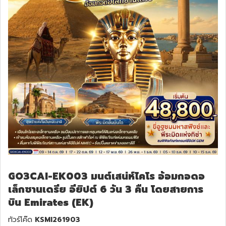
GO3CAI-EK003 มนต์เสน่ห์ไคโร อ้อมกอดอ
เล็กซานเดรีย อียิปต์ 6 วัน 3 คืน โดยสายการ
บิน Emirates (EK)
ทัวร์โค๊ด
KSMI261903