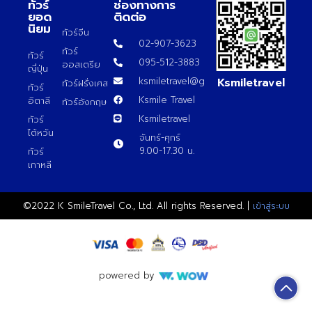
ทัวร์
ช่องทางการ
ยอด
ติดต่อ
นิยม
ทัวร์จีน
02-907-3623
ทัวร์
ทัวร์
095-512-3883
ออสเตรีย
ญี่ปุ่น
Ksmiletravel
ksmiletravel@gmail.com
ทัวร์ฝรั่งเศส
ทัวร์
Ksmile Travel
อิตาลี
ทัวร์อังกฤษ
Ksmiletravel
ทัวร์
ไต้หวัน
จันทร์-ศุกร์
9.00-17.30 น.
ทัวร์
เกาหลี
©2022 K SmileTravel Co., Ltd. All rights Reserved. |
เข้าสู่ระบบ
powered by