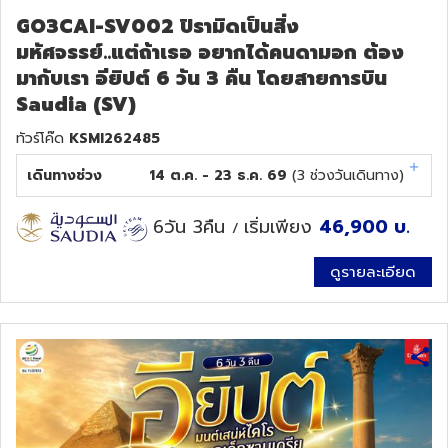
GO3CAI-SV002 ปิรามิดเป็นสิ่ง
มหัศจรรย์..แต่ถ้าเธอ อยากได้คนดามอก ต้อง
มากับเรา อียิปต์ 6 วัน 3 คืน โดยสายการบิน
Saudia (SV)
ทัวร์โค๊ด
KSMI262485
เดินทางช่วง
14 ต.ค. - 23 ธ.ค. 69
(
3
ช่วงวันเดินทาง)
6วัน 3คืน
เริ่มเพียง
46,900
บ.
/
ดูรายละเอียด