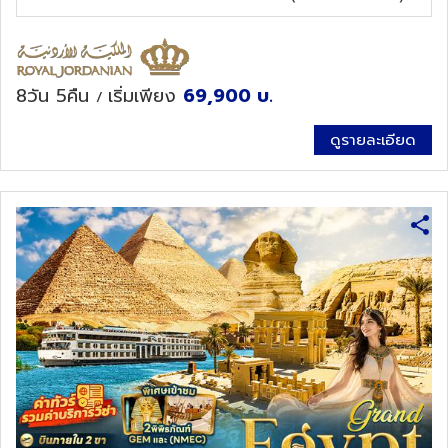
8วัน 5คืน
เริ่มเพียง
69,900
บ.
/
ดูรายละเอียด