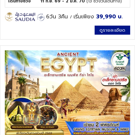
เดินทางช่วง
11 ก.ย. 69 - 2 ม.ค. 70
(
13
ช่วงวันเดินทาง)
ทัวร์นิวซีแลนด์
6วัน 3คืน
เริ่มเพียง
39,990
บ.
/
ทัวร์ออสเตรเลีย
ดูรายละเอียด