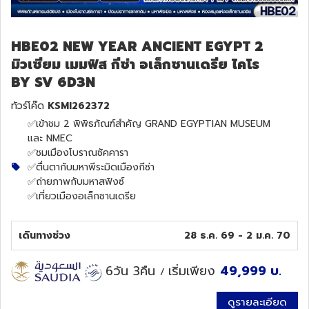
HBE02 NEW YEAR ANCIENT EGYPT 2
มิวเซียม เมมฟิส กีซ่า อเล็กซานเดรีย ไคโร
BY SV 6D3N
ทัวร์โค๊ด
KSMI262372
✅เข้าชม 2 พิพิธภัณฑ์สำคัญ GRAND EGYPTIAN MUSEUM
และ NMEC
✅ชมเมืองโบราณซัคคารา
✅ตื่นตากับมหาพีระมิดเมืองกีซ่า
✅ถ่ายภาพกับมหาสฟิงซ์
✅เที่ยวเมืองอเล็กซานเดรีย
เดินทางช่วง
28 ธ.ค. 69 - 2 ม.ค. 70
6วัน 3คืน
เริ่มเพียง
49,999
บ.
/
ดูรายละเอียด