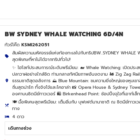
BW SYDNEY WHALE WATCHING 6D/4N
ทัวร์โค๊ด
KSMI262051
สัมผัสความมหัศจรรย์แห่งท้องทะเลไปกับทริปBW..SYDNEY WHALE W
สุดพิเศษที่หาไม่ได้จากทริปทั่วไป!
✨ ไฮไลท์ประสบการณ์ระดับพรีเมียม: 🐋 Whale Watching: เปิดประ
ปลาวาฬอย่างใกล้ชิด ท่ามกลางทัศนียภาพอันงดงาม 🚂 Zig Zag Railwa
ธรรมชาติสุดอลังการ ⛰️ Blue Mountain: ชมความยิ่งใหญ่ของหุบเขาสีน
ถิ่นสุดน่ารัก ทั้งจิงโจ้และโคอาล่า 📸 Opera House & Sydney Tower
องศาบนซิดนีย์ทาวเวอร์ 🛍️ Birkenhead Point: ช้อปปิ้งจุใจที่เอาท์เล็
🍽️ มื้อพิเศษสุดพรีเมียม: เต็มอิ่มกับ บุฟเฟต์นานาชาติ ณ ซิดนีย์
ทาง
4 ดาว
เดินทางช่วง