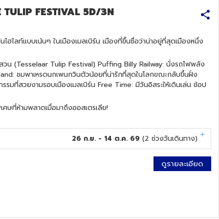
E TULIP FESTIVAL 5D/3N
ลท์แบบเน้นๆ ในเมืองเมลเบิร์น เมืองที่ขึ้นชื่อว่าน่าอยู่ที่สุดเมืองหนึ่ง
งสวน (Tesselaar Tulip Festival) Puffing Billy Railway: นั่งรถไฟพลัง
land: ชมพาเหรดนกเพนกวินตัวน้อยที่น่ารักที่สุดในโลกขณะกลับขึ้นฝั่ง
มที่สวยงามรอบเมืองเมลเบิร์น Free Time: มีวันอิสระให้เดินเล่น ช้อป
พิเศษที่ห้ามพลาดเมื่อมาถึงออสเตรเลีย!
26 ก.ย. - 14 ต.ค. 69
(
2
ช่วงวันเดินทาง)
ดูรายละเอียด