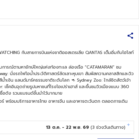
ATCHING กับสายการบินแห่งชาติออสเตรเลีย QANTAS เต็มอิ่มกับไฮไลท์
สบการณ์ตามหายักษ์ใหญ่แห่งท้องทะเล ล่องเรือ “CATAMARAN” ชม
y: นั่งรถไฟไอน้ำประวัติศาสตร์ลัดเลาะหุบเขา สัมผัสความคลาสสิกและวิว
้ำเงิน แลนด์มาร์คธรรมชาติระดับโลก 🦘 Sydney Zoo: ใกล้ชิดสัตว์เจ้า
: เช็คอินจุดถ่ายรูปมหาชนที่โรงโอเปร่าเฮาส์ และขึ้นชมวิวเมืองแบบ 360
ทชื่อดัง รวมแบรนด์ชั้นนำไว้มากมาย
ทาวเวอร์ พร้อมบริการอาหารไทย อาหารจีน และอาหารตะวันตก ตลอดการเดิน
13 ต.ค. - 22 พ.ย. 69
(
3
ช่วงวันเดินทาง)