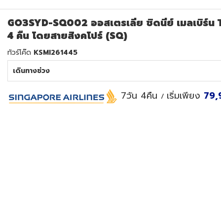
GO3SYD-SQ002 ออสเตรเลีย ซิดนีย์ เมลเบิร์น Th
4 คืน โดยสายสิงคโปร์ (SQ)
ทัวร์โค๊ด
KSMI261445
เดินทางช่วง
7วัน 4คืน
เริ่มเพียง
79,
/