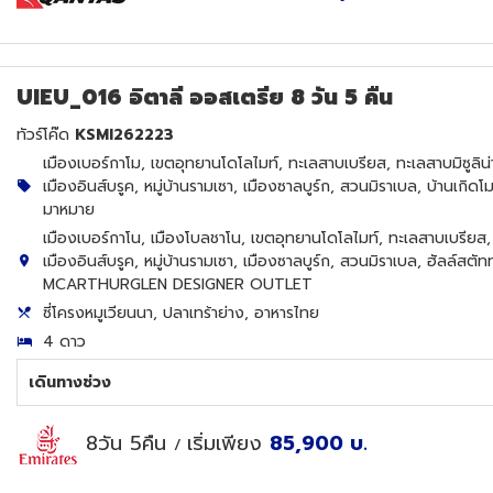
UIEU_016 อิตาลี ออสเตรีย 8 วัน 5 คืน
ทัวร์โค๊ด
KSMI262223
เมืองเบอร์กาโม, เขตอุทยานโดโลไมท์, ทะเลสาบเบรียส, ทะเลสาบมิซูลิน่า
เมืองอินส์บรูค, หมู่บ้านรามเซา, เมืองซาลบูร์ก, สวนมิราเบล, บ้านเกิดโม
มาหมาย
เมืองเบอร์กาโน, เมืองโบลชาโน, เขตอุทยานโดโลไมท์, ทะเลสาบเบรียส, ท
เมืองอินส์บรูค, หมู่บ้านรามเซา, เมืองซาลบูร์ก, สวนมิราเบล, ฮัลล์สตัท
MCARTHURGLEN DESIGNER OUTLET
ซี่โครงหมูเวียนนา, ปลาเทร้าย่าง, อาหารไทย
4 ดาว
เดินทางช่วง
8วัน 5คืน
เริ่มเพียง
85,900
บ.
/