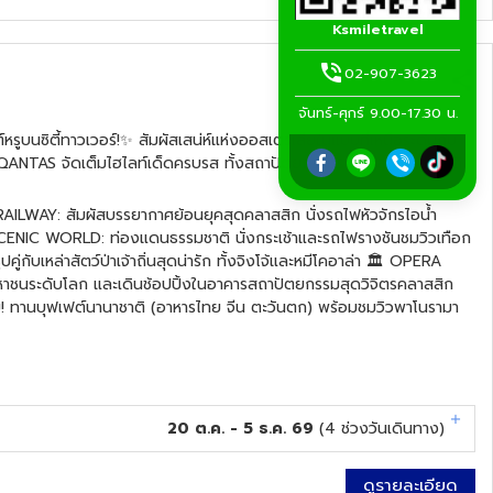
Ksmiletravel
02-907-3623
จันทร์-ศุกร์ 9.00-17.30 น.
์หรูบนซิตี้ทาวเวอร์!✨ สัมผัสเสน่ห์แห่งออสเตรเลียในแบบที่เหนือระดับกับ
ANTAS จัดเต็มไฮไลท์เด็ดครบรส ทั้งสถาปัตยกรรมระดับโลก ธรรมชาติ
G RAILWAY: สัมผัสบรรยากาศย้อนยุคสุดคลาสสิก นั่งรถไฟหัวจักรไอน้ำ
SCENIC WORLD: ท่องแดนธรรมชาติ นั่งกระเช้าและรถไฟรางชันชมวิวเทือก
ับเหล่าสัตว์ป่าเจ้าถิ่นสุดน่ารัก ทั้งจิงโจ้และหมีโคอาล่า 🏛️ OPERA
ชนระดับโลก และเดินช้อปปิ้งในอาคารสถาปัตยกรรมสุดวิจิตรคลาสสิก
 ทานบุฟเฟต์นานาชาติ (อาหารไทย จีน ตะวันตก) พร้อมชมวิวพาโนรามา
20 ต.ค. - 5 ธ.ค. 69
(
4
ช่วงวันเดินทาง)
ดูรายละเอียด