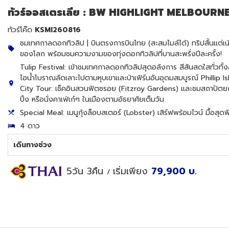
ทัวร์ออสเตรเลีย : BW HIGHLIGHT MELBOURN
ทัวร์โค๊ด
KSMI260816
ชมเทศกาลดอกทิวลิป | บินตรงการบินไทย (สะสมไมล์ได้) ทริปสั้นแต่เน้นไฮไ
ของโลก พร้อมชมความงามของทุ่งดอกทิวลิปที่บานสะพรั่งปีละครั้ง!
Tulip Festival: เข้าชมเทศกาลดอกทิวลิปสุดอลังการ สีสันสดใสทั่วทั้
ไอน้ำโบราณลัดเลาะไปตามหุบเขาและป่าเฟิร์นอันอุดมสมบูรณ์ Phillip Is
City Tour: เช็คอินสวนฟิตซรอย (Fitzroy Gardens) และชมสถาปัตยกรร
ปิ้ง หรือนั่งคาเฟ่เก๋ๆ ในเมืองตามอัธยาศัยเต็มวัน
Special Meal: เมนูกุ้งล็อบสเตอร์ (Lobster) เสิร์ฟพร้อมไวน์ มื้อสุด
4 ดาว
เดินทางช่วง
5วัน 3คืน
เริ่มเพียง
79,900
บ.
/