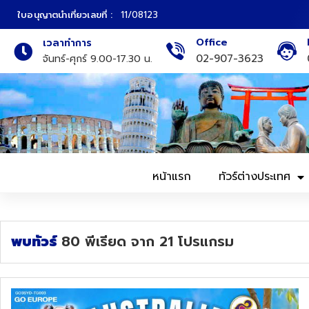
ใบอนุญาตนำเที่ยวเลขที่ :
11/08123
Office
เวลาทำการ
ภาคเหนือ
ทัวร์ญี่ปุ่น
02-907-3623
จันทร์-ศุกร์ 9.00-17.30 น.
ภาคกลาง
ทัวร์เกาหลี
ภาคอีสาน
ทัวร์ยุโรป
ภาคตะวันตก
ทัวร์สแกนดิเนเวีย
หน้าแรก
ทัวร์ต่างประเทศ
ภาคตะวันออก
ทัวร์จีน
ทัวร์ฮ่องกง
พบทัวร์
80
พีเรียด
จาก
21
โปรแกรม
ทัวร์สิงคโปร์
ทัวร์ตุรเคีย