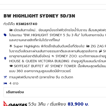
BW HIGHLIGHT SYDNEY 5D/3N
ทัวร์โค๊ด
KSMI261740
🚂 เปิดเส้นทางใหม่... ย้อนยุคนั่งรถไฟหัวจักรไอน้ำโบราณ ลิ้มรสบุฟเฟต
โปรแกรม "BW..HIGHLIGHT SYDNEY 5 วัน 3 คืน" ไปกับสายการบิน Q
และความคลาสสิกที่หาไม่ได้จากที่ไหน!
🌟 Super Highlights พิกัดเช็กอินอันดับหนึ่งที่ต้องไป: 🚂 ZIG ZA
โบราณวิ่งลัดเลาะผ่านเส้นทางธรรมชาติและสะพานหินสุดอลังการ 🚠 
เขาอุทยานแห่งชาติอันยิ่งใหญ่ 🦘 SYDNEY ZOO: แวะทักทายและถ่ายรูปคู่ก
HOUSE & QUEEN VICTORIA BUILDING: ถ่ายรูปคู่กับแลนด์มาร์กมหา
🍽️ SKYFEAST BUFFET AT SYDNEY TOWER: มื้อพิเศษสุดพรีเมียม!
แบบ 360 องศาจากมุมสูงบนซิดนีย์ทาวเวอร์
ทานบุฟเฟต์นานาชาติ (อาหารไทย จีน ตะวันตก
4 ดาว
เดินทางช่วง
5วัน 3คืน
เริ่มเพียง
83,900
บ.
/