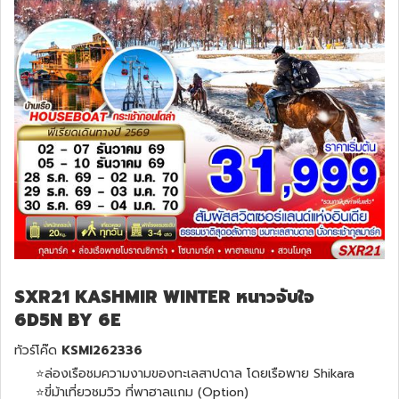
SXR21 KASHMIR WINTER หนาวจับใจ
6D5N BY 6E
ทัวร์โค๊ด
KSMI262336
⭐️ล่องเรือชมความงามของทะเลสาปดาล โดยเรือพาย Shikara
⭐️ขี่ม้าเที่ยวชมวิว ที่พาฮาลแกม (Option)