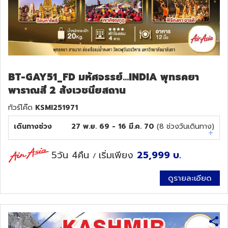
BT-GAY51_FD มหัศจรรย์...INDIA พุทธคยา
พาราณสี 2 สังเวชนียสถาน
ทัวร์โค๊ด
KSMI251971
เดินทางช่วง
27 พ.ย. 69 - 16 มี.ค. 70
(
8
ช่วงวันเดินทาง)
5วัน 4คืน
เริ่มเพียง
25,999
บ.
/
ดูรายละเอียด