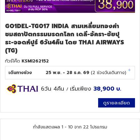
GO1DEL-TG017 INDIA สามเหลี่ยมทองคำ
ชมสถาปัตกรรมมรดกโลก เดลี-อัครา-ชัยปุ
ระ-จอดห์ปูร์ 6วัน4คืน โดย THAI AIRWAYS
(TG)
ทัวร์โค๊ด
KSMI262152
เดินทางช่วง
25 พ.ย. - 28 ธ.ค. 69
(
2
ช่วงวันเดินทาง)
6วัน 4คืน
เริ่มเพียง
38,900
บ.
/
ดูรายละเอียด
กำลังแสดงผล
1
-
10
จาก
22
โปรแกรม