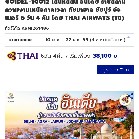
GO1DEL-TG012 เสน่ห์สีสัน อินเดีย ราชสถาน
ความงามเหนือกาลเวลา ทัชมาฮาล ชัยปูร์ อัจ
เมอร์ 6 วัน 4 คืน โดย THAI AIRWAYS (TG)
ทัวร์โค๊ด
KSMI261486
เดินทางช่วง
10 ต.ค. - 22 ธ.ค. 69
(
4
ช่วงวันเดินทาง)
6วัน 4คืน
เริ่มเพียง
38,100
บ.
/
ดูรายละเอียด