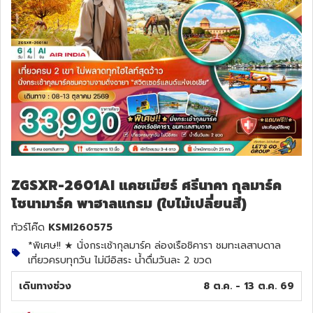
ZGSXR-2601AI แคชเมียร์ ศรีนาคา กุลมาร์ค
โซนามาร์ค พาฮาลแกรม (ใบไม้เปลี่ยนสี)
ทัวร์โค๊ด
KSMI260575
*พิเศษ!! ★ นั่งกระเช้ากุลมาร์ค ล่องเรือชิคารา ชมทะเลสาบดาล
เที่ยวครบทุกวัน ไม่มีอิสระ น้ำดื่มวันละ 2 ขวด
เดินทางช่วง
8 ต.ค. - 13 ต.ค. 69