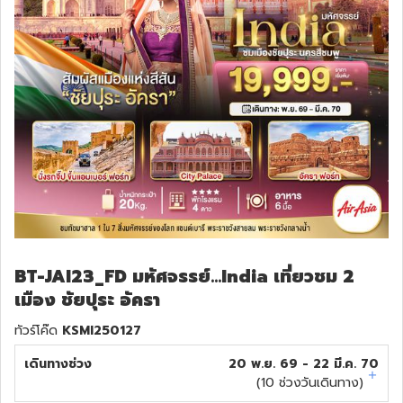
ทัวร์สวิตเซอร์แลนด์
ทัวร์พม่า
ทัวร์ลาว
ทัวร์มัลดีฟส์
ทัวร์เวียดนาม
ทัวร์อียิปต์
BT-JAI23_FD มหัศจรรย์...India เที่ยวชม 2
เมือง ชัยปุระ อัครา
ทัวร์จอร์เจีย
ทัวร์โค๊ด
KSMI250127
ทัวร์อินเดีย
เดินทางช่วง
20 พ.ย. 69 - 22 มี.ค. 70
(
10
ช่วงวันเดินทาง)
ทัวร์บาหลี