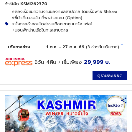
ทัวร์โค๊ด
KSMI262370
⭐️ล่องเรือชมความงามของทะเลสาปดาล โดยเรือพาย Shikara
⭐️ขี่ม้าเที่ยวชมวิว ที่พาฮาลแกม (Option)
⭐️นั่งกระเช้ากอนโดล่าชมเทือกเขากุมมาร์ค เฟส1
⭐️นอนพักบ้านเรือในทะเลสาบดาล
เดินทางช่วง
1 ต.ค. - 27 ต.ค. 69
(
3
ช่วงวันเดินทาง)
6วัน 4คืน
เริ่มเพียง
29,999
บ.
/
ดูรายละเอียด