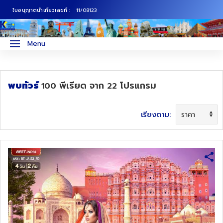
ใบอนุญาตนำเที่ยวเลขที่ :
11/08123
ภาคเหนือ
ทัวร์ญี่ปุ่น
Menu
ภาคกลาง
ทัวร์เกาหลี
พบทัวร์
พีเรียด
จาก
โปรแกรม
100
22
ภาคอีสาน
ทัวร์ยุโรป
ภาคตะวันตก
ทัวร์สแกนดิเนเวีย
เรียงตาม:
ภาคตะวันออก
ทัวร์จีน
ทัวร์ฮ่องกง
ทัวร์สิงคโปร์
ทัวร์ตุรเคีย