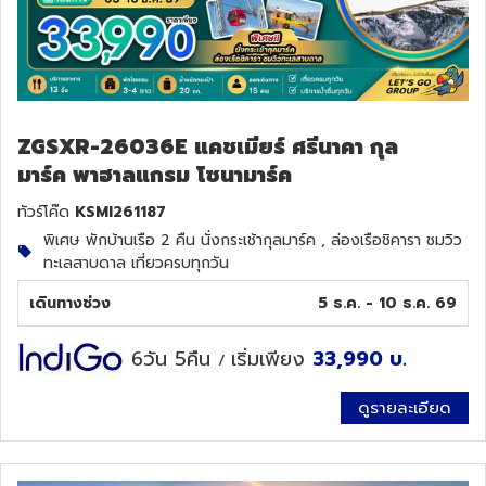
ZGSXR-26036E แคชเมียร์ ศรีนาคา กุล
มาร์ค พาฮาลแกรม โซนามาร์ค
ทัวร์โค๊ด
KSMI261187
พิเศษ พักบ้านเรือ 2 คืน นั่งกระเช้ากุลมาร์ค , ล่องเรือชิคารา ชมวิว
ทะเลสาบดาล เที่ยวครบทุกวัน
เดินทางช่วง
5 ธ.ค. - 10 ธ.ค. 69
6วัน 5คืน
เริ่มเพียง
33,990
บ.
/
ดูรายละเอียด