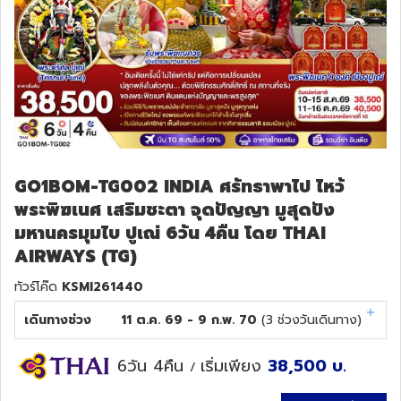
GO1BOM-TG002 INDIA ศรัทธาพาไป ไหว้
พระพิฆเนศ เสริมชะตา จุดปัญญา มูสุดปัง
มหานครมุมไบ ปูเณ่ 6วัน 4คืน โดย THAI
AIRWAYS (TG)
ทัวร์โค๊ด
KSMI261440
เดินทางช่วง
11 ต.ค. 69 - 9 ก.พ. 70
(
3
ช่วงวันเดินทาง)
6วัน 4คืน
เริ่มเพียง
38,500
บ.
/