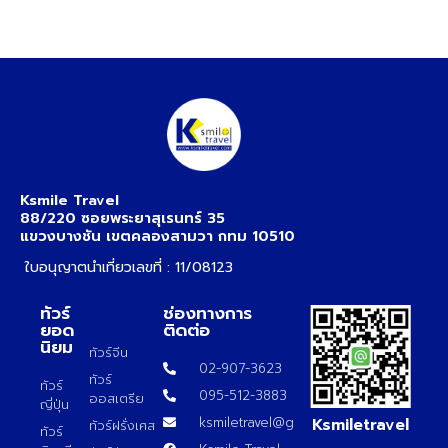
Ksmile Travel
88/220 ซอยพระยาสุเรนทร์ 35
แขวงบางชัน เขตคลองสามวา กทม 10510
ใบอนุญาตนำเที่ยวเลขที่ : 11/08123
ทัวร์
ช่องทางการ
ยอด
ติดต่อ
นิยม
ทัวร์จีน
02-907-3623
ทัวร์
ทัวร์
095-512-3883
ออสเตรีย
ญี่ปุ่น
Ksmiletravel
ksmiletravel@gmail.com
ทัวร์ฝรั่งเศส
ทัวร์