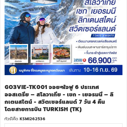
ทัวร์สวิตเซอร์แลนด์
ทัวร์พม่า
ทัวร์ลาว
ทัวร์มัลดีฟส์
ทัวร์เวียดนาม
ทัวร์อียิปต์
GO3VIE-TK001 จอยๆใจฟู 6 ประเทศ
ออสเตรีย – สโลวาเกีย - เชก - เยอรมนี – ลิ
ทัวร์จอร์เจีย
กเตนสไตน์ - สวิตเซอร์แลนด์ 7 วัน 4 คืน
โดยสายการบิน TURKISH (TK)
ทัวร์อินเดีย
ทัวร์โค๊ด
KSMI262536
ทัวร์บาหลี