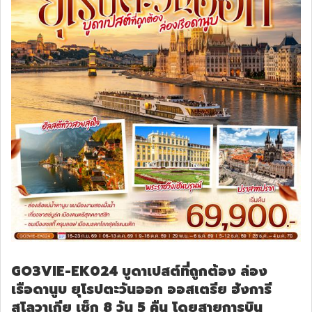
GO3VIE-EK024 บูดาเปสต์ที่ถูกต้อง ล่อง
เรือดานูบ ยุโรปตะวันออก ออสเตรีย ฮังการี
สโลวาเกีย เช็ก 8 วัน 5 คืน โดยสายการบิน