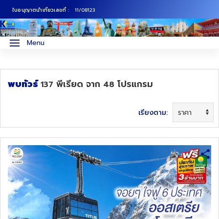
ใบอนุญาตนำเที่ยวเลขที่ :
11/08123
ภาคเหนือ
ทัวร์ญี่ปุ่น
Menu
ภาคกลาง
ทัวร์เกาหลี
พบทัวร์
พีเรียด
จาก
โปรแกรม
137
48
ภาคอีสาน
ทัวร์ยุโรป
ภาคตะวันตก
ทัวร์สแกนดิเนเวีย
เรียงตาม:
ภาคตะวันออก
ทัวร์จีน
ทัวร์ฮ่องกง
ทัวร์สิงคโปร์
ทัวร์ตุรเคีย