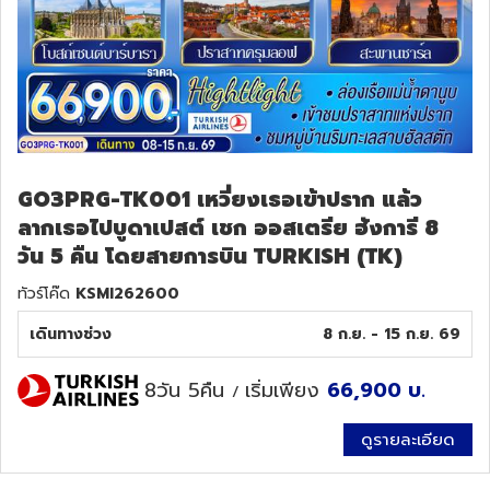
GO3PRG-TK001 เหวี่ยงเธอเข้าปราก แล้ว
ลากเธอไปบูดาเปสต์ เชก ออสเตรีย ฮังการี 8
วัน 5 คืน โดยสายการบิน TURKISH (TK)
ทัวร์โค๊ด
KSMI262600
เดินทางช่วง
8 ก.ย. - 15 ก.ย. 69
8วัน 5คืน
เริ่มเพียง
66,900
บ.
/
ดูรายละเอียด