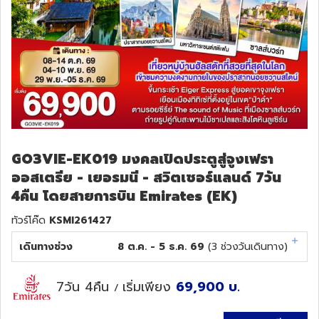
GO3VIE-EK019 มงคลเปิดประตูสู่จูงเฟรา
ออสเตรีย - เยอรมนี - สวิตเซอร์แลนด์ 7วัน
4คืน โดยสายการบิน Emirates (EK)
ทัวร์โค๊ด
KSMI261427
เดินทางช่วง
8 ต.ค. - 5 ธ.ค. 69
(
3
ช่วงวันเดินทาง)
7วัน 4คืน
เริ่มเพียง
69,900
บ.
/