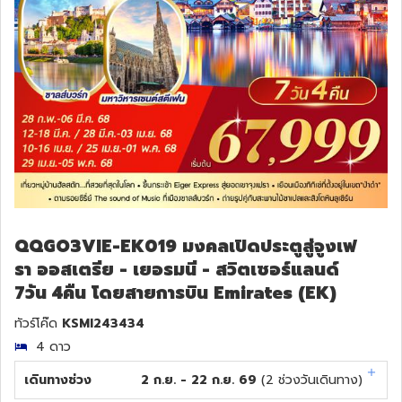
QQGO3VIE-EK019 มงคลเปิดประตูสู่จูงเฟ
รา ออสเตรีย - เยอรมนี - สวิตเซอร์แลนด์
7วัน 4คืน โดยสายการบิน Emirates (EK)
ทัวร์โค๊ด
KSMI243434
4 ดาว
เดินทางช่วง
2 ก.ย. - 22 ก.ย. 69
(
2
ช่วงวันเดินทาง)