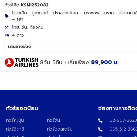
ทัวร์โค๊ด
KSMI252082
โรมาเนีย - บูคาเรสต์ - ปราสาทเปเลส – บราซอฟ - บราน - ปราสาทแด๊กค
– รีล่า
ไทย, จีน, ท้องถิ่น
4 ดาว
เดินทางช่วง
8วัน 5คืน
เริ่มเพียง
89,900
บ.
/
ทัวร์ยอดนิยม
ช่องทางการติด
ทัวร์ญี่ปุ่น
ทัวร์จีน
02-907-362
ทัวร์อิตาลี
ทัวร์ออสเตรีย
095-512-388