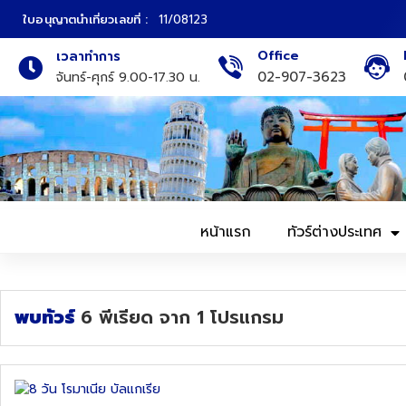
ใบอนุญาตนำเที่ยวเลขที่ :
11/08123
Office
เวลาทำการ
ภาคเหนือ
ทัวร์ญี่ปุ่น
02-907-3623
จันทร์-ศุกร์ 9.00-17.30 น.
ภาคกลาง
ทัวร์เกาหลี
ภาคอีสาน
ทัวร์ยุโรป
ภาคตะวันตก
ทัวร์สแกนดิเนเวีย
หน้าแรก
ทัวร์ต่างประเทศ
ภาคตะวันออก
ทัวร์จีน
ทัวร์ฮ่องกง
พบทัวร์
6
พีเรียด
จาก
1
โปรแกรม
ทัวร์สิงคโปร์
ทัวร์ตุรเคีย