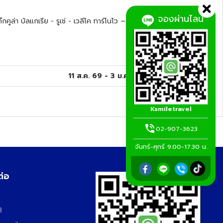
จองผ่านไลน์
ูล่า บัลแกเรีย - รูเซ่ - เวลีโค ทาร์โนโว – วิฟก้า – พลอฟดิฟ – โซเฟีย
11 ส.ค. 69 - 3 ม.ค. 70
(
6
ช่วงวันเดินทาง)
ดูรายละเอียด
Ksmiletravel
02-907-3623
จันทร์-ศุกร์ 9.00-17.30 น.
ต่อ
3
3