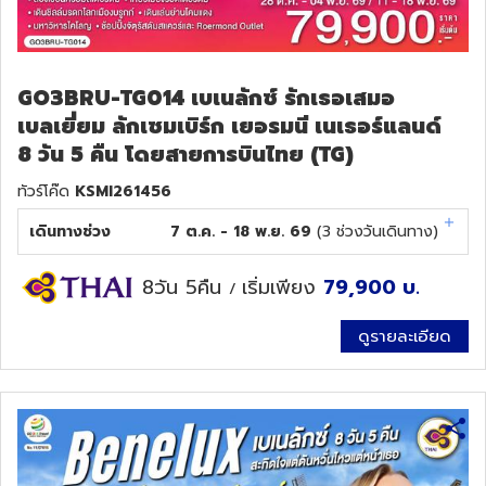
GO3BRU-TG014 เบเนลักซ์ รักเธอเสมอ
เบลเยี่ยม ลักเซมเบิร์ก เยอรมนี เนเธอร์แลนด์
8 วัน 5 คืน โดยสายการบินไทย (TG)
ทัวร์โค๊ด
KSMI261456
เดินทางช่วง
7 ต.ค. - 18 พ.ย. 69
(
3
ช่วงวันเดินทาง)
8วัน 5คืน
เริ่มเพียง
79,900
บ.
/
ดูรายละเอียด