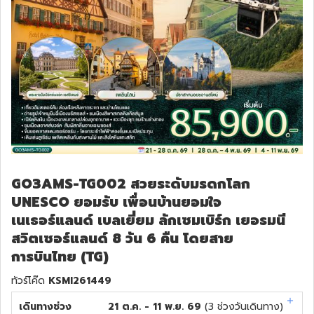
GO3AMS-TG002 สวยระดับมรดกโลก
UNESCO ยอมรับ เพื่อนบ้านยอมใจ
เนเธอร์แลนด์ เบลเยี่ยม ลักเซมเบิร์ก เยอรมนี
สวิตเซอร์แลนด์ 8 วัน 6 คืน โดยสาย
การบินไทย (TG)
ทัวร์โค๊ด
KSMI261449
เดินทางช่วง
21 ต.ค. - 11 พ.ย. 69
(
3
ช่วงวันเดินทาง)