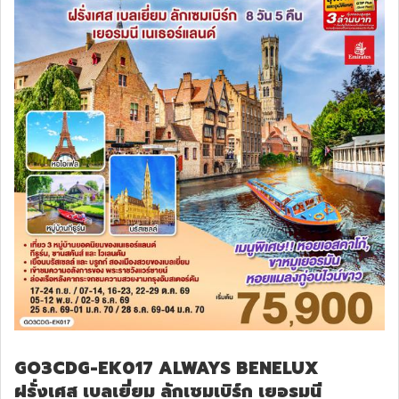
GO3CDG-EK017 ALWAYS BENELUX
ฝรั่งเศส เบลเยี่ยม ลักเซมเบิร์ก เยอรมนี