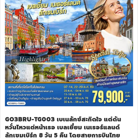
GO3BRU-TG003 เบเนลักซ์สะกิดใจ แต่ดัน
หวั่นไหวแต่หน้าเธอ เบลเยี่ยม เนเธอร์แลนด์
ลักเซมเบิร์ก 8 วัน 5 คืน โดยสายการบินไทย