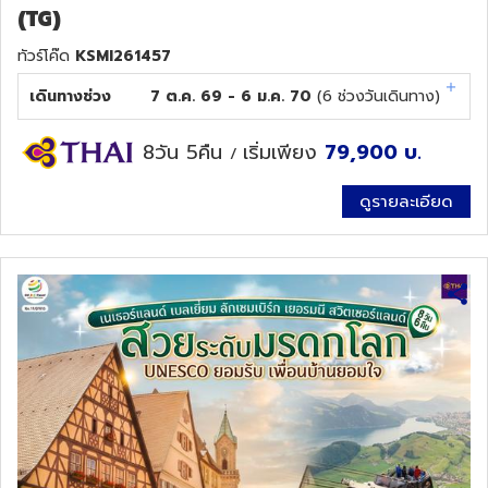
(TG)
ทัวร์โค๊ด
KSMI261457
เดินทางช่วง
7 ต.ค. 69 - 6 ม.ค. 70
(
6
ช่วงวันเดินทาง)
8วัน 5คืน
เริ่มเพียง
79,900
บ.
/
ดูรายละเอียด