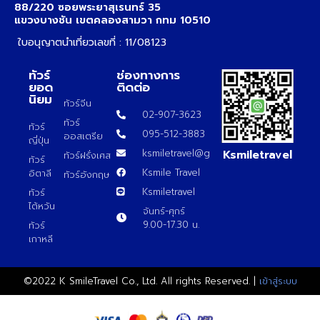
88/220 ซอยพระยาสุเรนทร์ 35
แขวงบางชัน เขตคลองสามวา กทม 10510
ใบอนุญาตนำเที่ยวเลขที่ : 11/08123
ทัวร์
ช่องทางการ
ยอด
ติดต่อ
นิยม
ทัวร์จีน
02-907-3623
ทัวร์
ทัวร์
095-512-3883
ออสเตรีย
ญี่ปุ่น
Ksmiletravel
ksmiletravel@gmail.com
ทัวร์ฝรั่งเศส
ทัวร์
Ksmile Travel
อิตาลี
ทัวร์อังกฤษ
Ksmiletravel
ทัวร์
ไต้หวัน
จันทร์-ศุกร์
9.00-17.30 น.
ทัวร์
เกาหลี
©2022 K SmileTravel Co., Ltd. All rights Reserved. |
เข้าสู่ระบบ