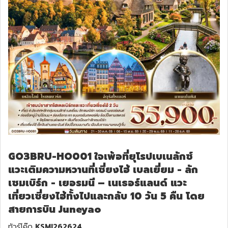
ทัวร์สวิตเซอร์แลนด์
ทัวร์พม่า
ทัวร์ลาว
ทัวร์มัลดีฟส์
ทัวร์เวียดนาม
ทัวร์อียิปต์
GO3BRU-HO001 ใจเพ้อที่ยุโรปเบเนลักซ์
แวะเติมความหวานที่เซี่ยงไฮ้ เบลเยี่ยม - ลัก
ทัวร์จอร์เจีย
เซมเบิร์ก - เยอรมนี – เนเธอร์แลนด์ แวะ
เที่ยวเซี่ยงไฮ้ทั้งไปและกลับ 10 วัน 5 คืน โดย
ทัวร์อินเดีย
สายการบิน Juneyao
ทัวร์บาหลี
ทัวร์โค๊ด
KSMI262624