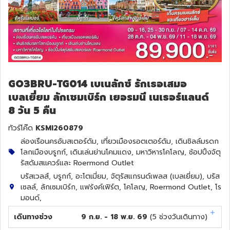
GO3BRU-TG014 เบเนลักซ์ รักเธอเสมอ
เบลเยี่ยม ลักเซมเบิร์ก เยอรมนี เนเธอร์แลนด์
8 วัน 5 คืน
ทัวร์โค๊ด
KSMI260879
ล่องเรือนครอัมสเตอร์ดัม, เที่ยวเมืองรอตเตอร์ดัม, เดินชิลล์มรดก
โลกเมืองบรูกก์, เดินเล่นย่านโคมแดง, มหาวิหารโคโลญ, ช้อปปิ้งจัตุ
รัสดัมสแควร์และ Roermond Outlet
บรัสเวลส์, บรูกก์, อะโตเมี่ยม, จัตุรัสแกรนด์เพลส (เบลเยี่ยม), บรัส
เซลล์, ลักเซมเบิร์ก, แฟร้งค์เฟิร์ต, โคโลญ, Roermond Outlet, โร
มอนด์,
เดินทางช่วง
9 ก.ย. - 18 พ.ย. 69
(
5
ช่วงวันเดินทาง)