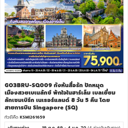
GO3BRU-SQ009 กังหันสื่อรัก ปักหมุด
เมืองสวยเบเนลักซ์ พักใจในฮาร์เล็ม เบลเยี่ยม
ลักเซมเบิร์ก เนเธอร์แลนด์ 8 วัน 5 คืน โดย
สายการบิน Singapore (SQ)
ทัวร์โค๊ด
KSMI261659
เดินทางช่วง
19 ต.ค. 69 - 4 ม.ค. 70
(
4
ช่วงวันเดินทาง)