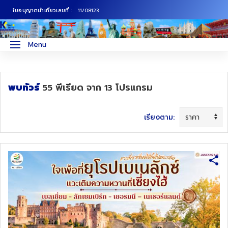
ใบอนุญาตนำเที่ยวเลขที่ :
11/08123
ภาคเหนือ
ทัวร์ญี่ปุ่น
Menu
ภาคกลาง
ทัวร์เกาหลี
พบทัวร์
พีเรียด
จาก
โปรแกรม
55
13
ภาคอีสาน
ทัวร์ยุโรป
ภาคตะวันตก
ทัวร์สแกนดิเนเวีย
เรียงตาม:
ภาคตะวันออก
ทัวร์จีน
ทัวร์ฮ่องกง
ทัวร์สิงคโปร์
ทัวร์ตุรเคีย