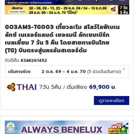
GO3AMS-TG003 เที่ยวละไม สโลว์ไลฟ์เบเน
ลักซ์ เนเธอร์แลนด์ เยอรมนี ลักเซมเบิร์ก
เบลเยี่ยม 7 วัน 5 คืน โดยสายการบินไทย
(TG) บินตรงสู่นครอัมสเตอร์ดัม
ทัวร์โค๊ด
KSMI261452
เดินทางช่วง
2 ต.ค. 69 - 4 ม.ค. 70
(
5
ช่วงวันเดินทาง)
7วัน 5คืน
เริ่มเพียง
69,900
บ.
/
ดูรายละเอียด