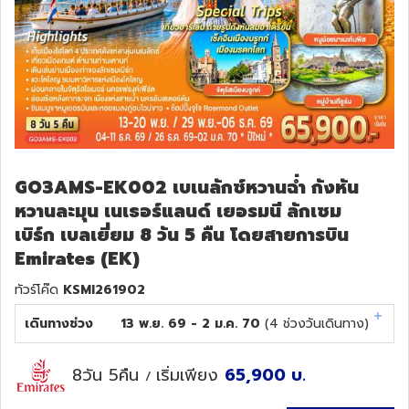
GO3AMS-EK002 เบเนลักซ์หวานฉ่ำ กังหัน
หวานละมุน เนเธอร์แลนด์ เยอรมนี ลักเซม
เบิร์ก เบลเยี่ยม 8 วัน 5 คืน โดยสายการบิน
Emirates (EK)
ทัวร์โค๊ด
KSMI261902
เดินทางช่วง
13 พ.ย. 69 - 2 ม.ค. 70
(
4
ช่วงวันเดินทาง)
8วัน 5คืน
เริ่มเพียง
65,900
บ.
/