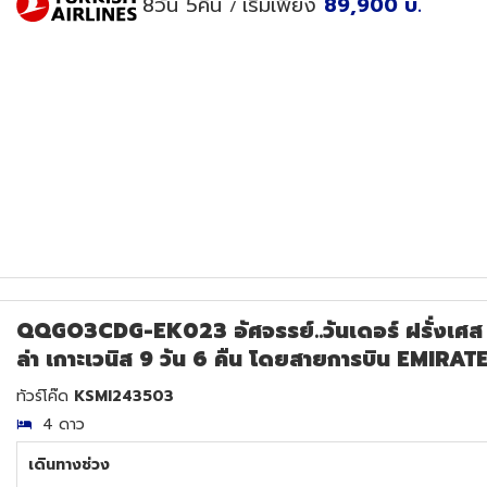
8วัน 5คืน
เริ่มเพียง
89,900
บ.
/
QQGO3CDG-EK023 อัศจรรย์..วันเดอร์ ฝรั่งเศส ส
ล่า เกาะเวนิส 9 วัน 6 คืน โดยสายการบิน EMIRAT
ทัวร์โค๊ด
KSMI243503
4 ดาว
เดินทางช่วง