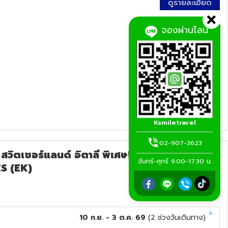
ดูรายละเอียด
จองผ่านไลน์
Ksmiletravel
02-907-3623
วิตเซอร์แลนด์ อิตาลี พิเศษ!! ล่องเรือกอนโด
จันทร์-ศุกร์ 9.00-17.30 น.
ES (EK)
10 ก.ย. - 3 ต.ค. 69
(
2
ช่วงวันเดินทาง)