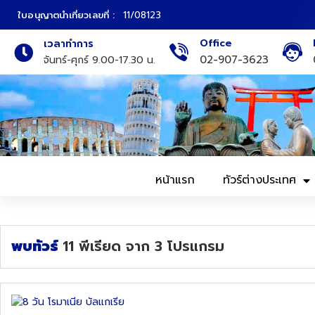
ใบอนุญาตนำเที่ยวเลขที่ :
11/08123
Office
เวลาทำการ
ภาคเหนือ
ทัวร์ญี่ปุ่น
02-907-3623
จันทร์-ศุกร์ 9.00-17.30 น.
ภาคกลาง
ทัวร์เกาหลี
ภาคอีสาน
ทัวร์ยุโรป
ภาคตะวันตก
ทัวร์สแกนดิเนเวีย
หน้าแรก
ทัวร์ต่างประเทศ
ภาคตะวันออก
ทัวร์จีน
ทัวร์ฮ่องกง
พบทัวร์
11
พีเรียด
จาก
3
โปรแกรม
ทัวร์สิงคโปร์
ทัวร์ตุรเคีย