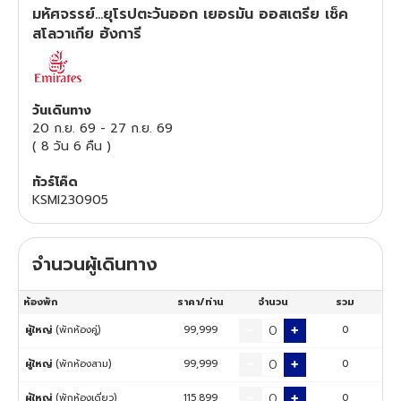
มหัศจรรย์...ยุโรปตะวันออก เยอรมัน ออสเตรีย เช็ค
ทัวร์สวิตเซอร์แลนด์
สโลวาเกีย ฮังการี
ทัวร์พม่า
วันเดินทาง
ทัวร์ลาว
20 ก.ย. 69
-
27 ก.ย. 69
(
8 วัน 6 คืน
)
ทัวร์มัลดีฟส์
ทัวร์โค๊ด
KSMI230905
ทัวร์เวียดนาม
ทัวร์อียิปต์
จำนวนผู้เดินทาง
ห้องพัก
ราคา/ท่าน
จำนวน
รวม
ทัวร์จอร์เจีย
ผู้ใหญ่
(พักห้องคู่)
99,999
0
ทัวร์อินเดีย
ผู้ใหญ่
(พักห้องสาม)
99,999
0
ทัวร์บาหลี
ผู้ใหญ่
(พักห้องเดี่ยว)
115,899
0