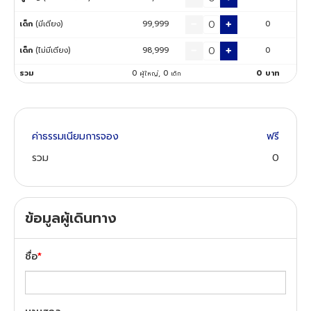
เด็ก
(มีเตียง)
99,999
0
ทัวร์นิวซีแลนด์
เด็ก
(ไม่มีเตียง)
98,999
0
ทัวร์ออสเตรเลีย
รวม
0
,
0
0
บาท
ผู้ใหญ่
เด็ก
ค่าธรรมเนียมการจอง
ฟรี
รวม
0
ข้อมูลผู้เดินทาง
ชื่อ
*