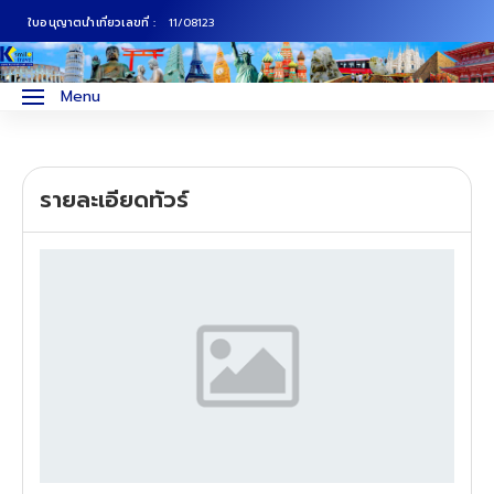
ใบอนุญาตนำเที่ยวเลขที่ :
11/08123
ภาคเหนือ
ทัวร์ญี่ปุ่น
Menu
ภาคกลาง
ทัวร์เกาหลี
รายละเอียดทัวร์
ภาคอีสาน
ทัวร์ยุโรป
ภาคตะวันตก
ทัวร์สแกนดิเนเวีย
ภาคตะวันออก
ทัวร์จีน
ทัวร์ฮ่องกง
ทัวร์สิงคโปร์
ทัวร์ตุรเคีย