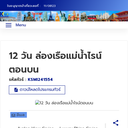
ใบอนุญาตนำเที่ยวเลขที่ :
11/08123
ภาคเหนือ
ทัวร์ญี่ปุ่น
Menu
ภาคกลาง
ทัวร์เกาหลี
ภาคอีสาน
ทัวร์ยุโรป
12 วัน ล่องเรือแม่น้ำไรน์
ภาคตะวันตก
ทัวร์สแกนดิเนเวีย
ตอนบน
รหัสทัวร์ :
KSMI241554
ภาคตะวันออก
ทัวร์จีน
ดาวน์โหลดโปรแกรมทัวร์
ทัวร์ฮ่องกง
ทัวร์สิงคโปร์
อีเมล
ทัวร์ตุรเคีย