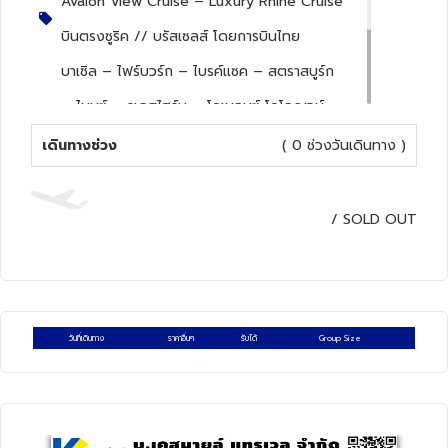
Avalon View Cruise – Luxury Rhine Cruise
ทัวร์สวิตเซอร์แลนด์
บินตรงซูริค // บรัสเซลส์ โดยการบินไทย
บาเซิล – ไฟร์บวร์ก – ไบรค์แซค – สตราสบูร์ก
ทัวร์พม่า
– ไมนซ์ – รูเดสไฮร์ม – โคเบลนซ์ โคโลญจน์ –
ทัวร์ลาว
อัมสเตอร์ดัม – กีธูร์น (พัก รร. 1 คืน) –
เดินทางช่วง
( 0 ช่วงวันเดินทาง )
บรัสเซลส์ (พัก รร. 1 คืน)
ทัวร์มัลดีฟส์
อาหารท้องถิ่น เครื่องดื่ม Unlimited drink บน
/
SOLD OUT
ทัวร์เวียดนาม
เรือสำราญ
4
ดาว
ทัวร์อียิปต์
ทัวร์จอร์เจีย
วันที่เดินทาง
ราคาอื่นๆ
รับได้
Group Size
ทัวร์อินเดีย
ทัวร์บาหลี