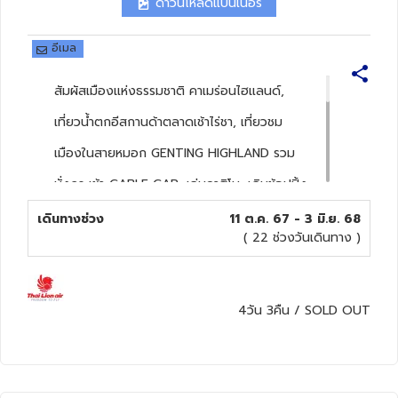
ดาวน์โหลดแบนเนอร์
ทัวร์นิวซีแลนด์
อีเมล
ทัวร์ออสเตรเลีย
สัมผัสเมืองแห่งธรรมชาติ คาเมร่อนไฮแลนด์,
เที่ยวน้ำตกอีสกานด้าตลาดเช้าไร่ชา, เที่ยวชม
เมืองในสายหมอก GENTING HIGHLAND รวม
นั่งกระเช้า CABLE CAR, เล่นคาสิโน, เดินช้อปปิ้ง
SKY AVENUE COMPLEX, SKYTROPOLIS, สัก
เดินทางช่วง
11 ต.ค. 67 - 3 มิ.ย. 68
( 22 ช่วงวันเดินทาง )
การะขอพรวัด CHINSWEE วัดถ้ำบาตู BATU
CAVE, ชมเมือง PUTRAJAYA มัสยิดสีชมพู,
เที่ยวสบายๆชมเมืองหลวง นครกัวลาลัมเปอร์
4วัน 3คืน
/
SOLD OUT
ถ่ายรูปตึกแฝด PETRONAS TOWER, ล่องเรือ
ชมแม่น้ำมะละกา, พักคาเมร่อน 1 คืน / เก็นติ้ง 1