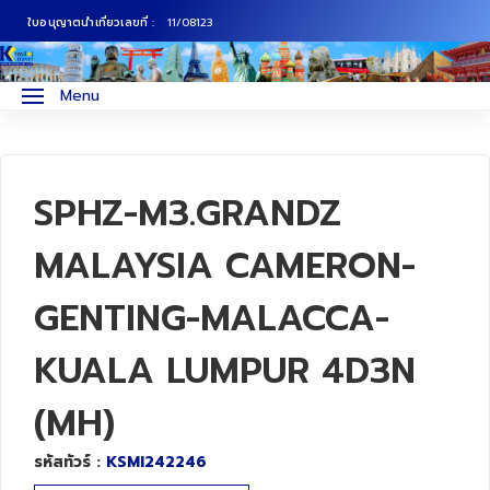
ใบอนุญาตนำเที่ยวเลขที่ :
11/08123
ภาคเหนือ
ทัวร์ญี่ปุ่น
Menu
ภาคกลาง
ทัวร์เกาหลี
ภาคอีสาน
ทัวร์ยุโรป
SPHZ-M3.GRANDZ
ภาคตะวันตก
ทัวร์สแกนดิเนเวีย
MALAYSIA CAMERON-
GENTING-MALACCA-
ภาคตะวันออก
ทัวร์จีน
KUALA LUMPUR 4D3N
ทัวร์ฮ่องกง
(MH)
ทัวร์สิงคโปร์
รหัสทัวร์ :
KSMI242246
ทัวร์ตุรเคีย