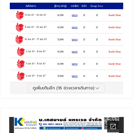
คืน / มะละกา 1 คืน
วันที่เดินทาง
ผู้ใหญ่
(พักคู่)
ราคาอื่นๆ
รับได้
Group Size
กัวลาลัมเปอร์, คาเมร่อนไฮแลนด์, น้ำตกเลคอิ
11 ต.ค. 67
-
14 ต.ค. 67
14,999
แสดง
31
31
Sold Out
สกันดา, ไร่ชา, ตลาดเช้า, ฟาร์มผึ้ง, ไร่ชา
11 พ.ย. 67
-
14 พ.ย. 67
14,999
แสดง
21
21
Sold Out
Cameron Velley Tea House น้ำตกเลคอิสกัน
14 พ.ย. 67
-
17 พ.ย. 67
13,999
แสดง
21
21
Sold Out
ดา, เก็นติ้งไฮแลนด์, CABLE CAR อิสระตามอัธ
5 ธ.ค. 67
-
8 ธ.ค. 67
14,999
แสดง
31
31
Sold Out
ยาศัยบย GENTING, วัดชินสวี, วัดถ้ำบาตู,
พระราชวังอิสตันน่า, เมอร์เดก้าสแควร์, ตึกปิโต
5 ธ.ค. 67
-
8 ธ.ค. 67
14,999
แสดง
31
31
Sold Out
รนัส, ล่องเรือมะละกา, จัตุรัสดัชท์สแควร์,
6 ธ.ค. 67
-
9 ธ.ค. 67
13,999
แสดง
31
31
Sold Out
St.Paul's Church
ดูเพิ่มเติมอีก (
16
ช่วงเวลาเดินทาง)
บักกุ้ดเต๋สไตล์มาเลเซียเข้มข้นหอมยาจีน, สุกี้หม้อ
ไฟที่คาเมร่อน
3
ดาว