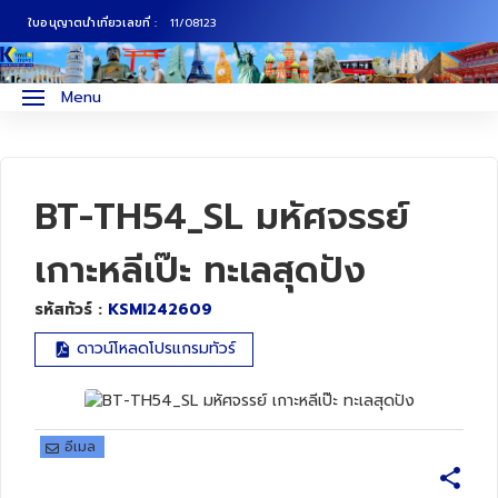
ใบอนุญาตนำเที่ยวเลขที่ :
11/08123
ภาคเหนือ
ทัวร์ญี่ปุ่น
Menu
ภาคกลาง
ทัวร์เกาหลี
ภาคอีสาน
ทัวร์ยุโรป
BT-TH54_SL มหัศจรรย์
ภาคตะวันตก
ทัวร์สแกนดิเนเวีย
เกาะหลีเป๊ะ ทะเลสุดปัง
รหัสทัวร์ :
KSMI242609
ภาคตะวันออก
ทัวร์จีน
ดาวน์โหลดโปรแกรมทัวร์
ทัวร์ฮ่องกง
ทัวร์สิงคโปร์
อีเมล
ทัวร์ตุรเคีย