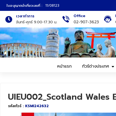
ใบอนุญาตนำเที่ยวเลขที่ :
11/08123
Office
เวลาทำการ
ภาคเหนือ
ทัวร์ญี่ปุ่น
02-907-3623
จันทร์-ศุกร์ 9.00-17.30 น.
ภาคกลาง
ทัวร์เกาหลี
ภาคอีสาน
ทัวร์ยุโรป
ภาคตะวันตก
ทัวร์สแกนดิเนเวีย
หน้าแรก
ทัวร์ต่างประเทศ
ภาคตะวันออก
ทัวร์จีน
ทัวร์ฮ่องกง
UIEU002_Scotland Wales 
ทัวร์สิงคโปร์
รหัสทัวร์ :
KSMI242632
ทัวร์ตุรเคีย