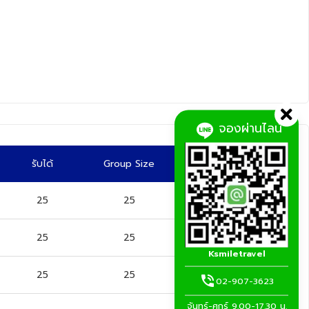
จองผ่านไลน์
รับได้
Group Size
25
25
Sold Out
25
25
Sold Out
Ksmiletravel
25
25
Sold Out
02-907-3623
จันทร์-ศุกร์ 9.00-17.30 น.