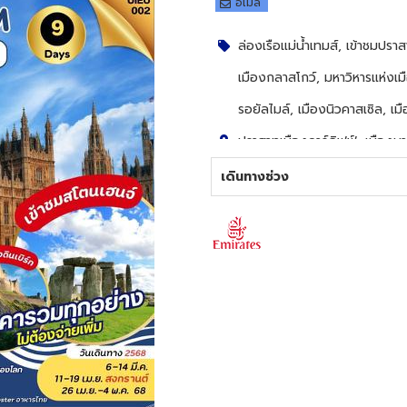
อีเมล
ล่องเรือแม่น้ำเทมส์, เข้าชมปร
เมืองกลาสโกว์, มหาวิหารแห่งเ
รอยัลไมล์, เมืองนิวคาสเซิล, เม
ปราสาทเมืองคาร์ดิฟฟ์, เมืองบาธ
อกซ์ฟอร์ด, พระราชวังเบลนนิมบิ
เดินทางช่วง
แฮม, ล่องเรือแม่น้ำเทมส์, ห้าง
เป็ดย่างโฟร์ซีซั่น, Burge, Lob
4
ดาว