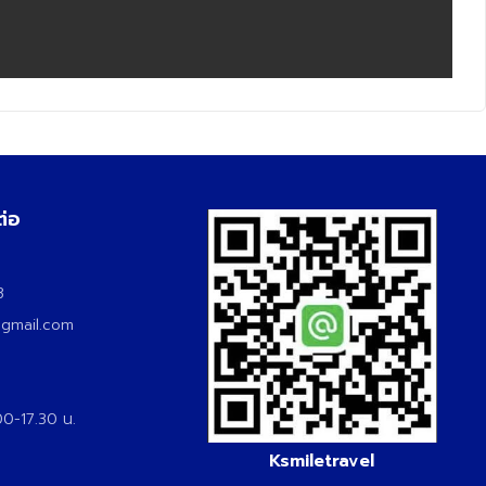
ต่อ
3
3
@gmail.com
.00-17.30 น.
Ksmiletravel