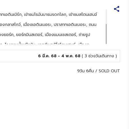
าสาทเอดินเบิร์ก, เข้าชมโรมันบาธมรดกโลก, เข้าชมสโตนเฮนจ์
มืองกลาสโกว์, เมืองเอดินเบอระ, ปราสาทเอดินเบอระ, ถนน
ืองยอร์ค, ยอร์คมินสเตอร์, เมืองแมนเชสเตอร์, ถ่ายรูป
, โรงอาบน้ำแร่โรมัน, ซาลส์เบอร์รี่สโตนเฮนจ์, เมืองอ
ซส์เตอร์เอ้าท์เล็ต วิลเลจ, กรุงลอนดอน, พระราชวังบัคกิ้ง
6 มี.ค. 68 - 4 พ.ค. 68
( 3 ช่วงวันเดินทาง )
แฮร์รอดส์
9วัน 6คืน
/
SOLD OUT
ster, อาหารไทย