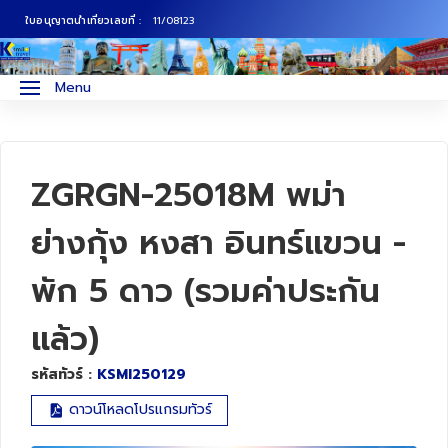
ใบอนุญาตนำเที่ยวเลขที่ :
11/08123
ภาคเหนือ
ทัวร์ญี่ปุ่น
Menu
ภาคกลาง
ทัวร์เกาหลี
ภาคอีสาน
ทัวร์ยุโรป
ZGRGN-25018M พม่า
ภาคตะวันตก
ทัวร์สแกนดิเนเวีย
ย่างกุ้ง หงสา อินทร์แขวน -
พัก 5 ดาว (รวมค่าประกัน
ภาคตะวันออก
ทัวร์จีน
แล้ว)
ทัวร์ฮ่องกง
รหัสทัวร์ :
KSMI250129
ทัวร์สิงคโปร์
ดาวน์โหลดโปรแกรมทัวร์
ทัวร์ตุรเคีย