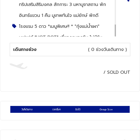
ทริปเสริมสิริมงคล สักการะ 3 มหาบูชาสถาน พัก
ทัวร์นิวซีแลนด์
อินทร์แขวน 1 คืน มูเทพทันใจ แม่ยักษ์ พักดี
โรงแรม 5 ดาว *เมนูพิเศษ!! * "กุ้งแม่น้ำเผา"
ทัวร์ออสเตรเลีย
บุฟเฟต์ "HOT POT" เที่ยวครบทุกวัน ไม่มีวัน
อิสระ
เดินทางช่วง
( 0 ช่วงวันเดินทาง )
/
SOLD OUT
วันที่เดินทาง
ราคาอื่นๆ
รับได้
Group Size