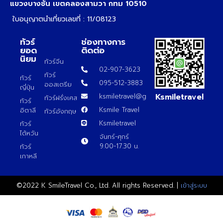
แขวงบางชัน เขตคลองสามวา กทม 10510
ใบอนุญาตนำเที่ยวเลขที่ : 11/08123
ทัวร์
ช่องทางการ
ยอด
ติดต่อ
นิยม
ทัวร์จีน
02-907-3623
ทัวร์
ทัวร์
095-512-3883
ออสเตรีย
ญี่ปุ่น
Ksmiletravel
ksmiletravel@gmail.com
ทัวร์ฝรั่งเศส
ทัวร์
Ksmile Travel
อิตาลี
ทัวร์อังกฤษ
Ksmiletravel
ทัวร์
ไต้หวัน
จันทร์-ศุกร์
9.00-17.30 น.
ทัวร์
เกาหลี
©2022 K SmileTravel Co., Ltd. All rights Reserved. |
เข้าสู่ระบบ