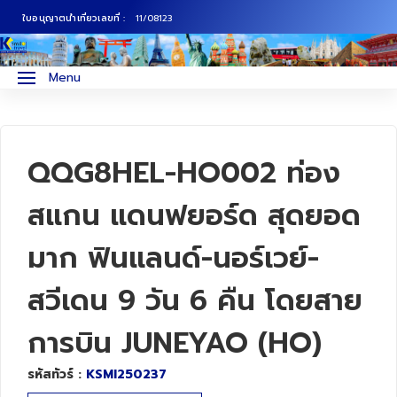
ใบอนุญาตนำเที่ยวเลขที่ :
11/08123
ภาคเหนือ
ทัวร์ญี่ปุ่น
Menu
ภาคกลาง
ทัวร์เกาหลี
ภาคอีสาน
ทัวร์ยุโรป
QQG8HEL-HO002 ท่อง
ภาคตะวันตก
ทัวร์สแกนดิเนเวีย
สแกน แดนฟยอร์ด สุดยอด
มาก ฟินแลนด์-นอร์เวย์-
ภาคตะวันออก
ทัวร์จีน
สวีเดน 9 วัน 6 คืน โดยสาย
ทัวร์ฮ่องกง
การบิน JUNEYAO (HO)
ทัวร์สิงคโปร์
รหัสทัวร์ :
KSMI250237
ทัวร์ตุรเคีย