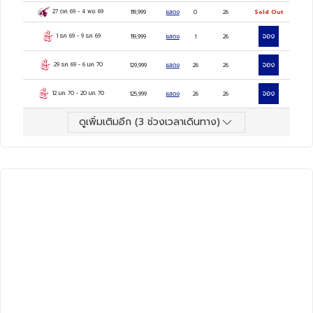
กษัตริย์, วิหารฮัคเซฟชุด, อนุสาวรีย์แห่่งเมนนอม,
27 ต.ค. 69
-
4 พ.ย. 69
119,999
แสดง
0
26
Sold Out
วิหารคาร์นัค, วิหารลักซอร์, พิพิธภัณฑ์สถานแห่ง
จอง
1 ธ.ค. 69
-
9 ธ.ค. 69
119,999
แสดง
1
26
อียิปต์, ป้อมปราการ CITADEL, สุเหร่าแห่งโมฮัม
จอง
29 ธ.ค. 69
-
6 ม.ค. 70
129,999
แสดง
26
26
เม็ดอาลี, ตลาดข่านเอลคาลีลี
จอง
12 ม.ค. 70
-
20 ม.ค. 70
125,999
แสดง
26
26
5
ดาว
ดูเพิ่มเติมอีก (
3
ช่วงเวลาเดินทาง)