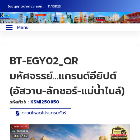
ใบอนุญาตนำเที่ยวเลขที่ :
11/08123
ภาคเหนือ
ทัวร์ญี่ปุ่น
Menu
ภาคกลาง
ทัวร์เกาหลี
ภาคอีสาน
ทัวร์ยุโรป
BT-EGY02_QR
ภาคตะวันตก
ทัวร์สแกนดิเนเวีย
มหัศจรรย์...แกรนด์อียิปต์
(อัสวาน-ลักซอร์-แม่น้ำไนล์)
ภาคตะวันออก
ทัวร์จีน
รหัสทัวร์ :
KSMI250850
ทัวร์ฮ่องกง
ดาวน์โหลดโปรแกรมทัวร์
ทัวร์สิงคโปร์
ทัวร์ตุรเคีย