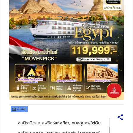
ทัวร์สวิตเซอร์แลนด์
ทัวร์พม่า
ทัวร์ลาว
ทัวร์มัลดีฟส์
ทัวร์เวียดนาม
ทัวร์อียิปต์
ทัวร์จอร์เจีย
อีเมล
ทัวร์อินเดีย
ชมปิรามิตและสฟริงซ์แห่งกีซ่า, ชมหลุมศพใต้ดิน
ทัวร์บาหลี