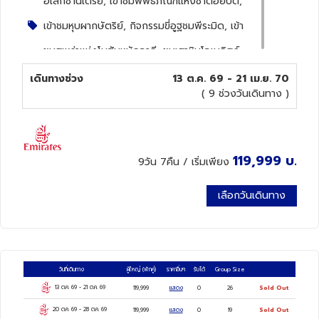
อเล็กซานเตรีย, เข้าชมพิพิธภัณฑ์แห่งชาติอียิปต์,
เข้าชมหุบผากษัตริย์, กิจกรรมขี่อูฐชมพีระมิด, เข้า
ทัวร์นิวซีแลนด์
ชมสุเหร่าแห่งโมฮัมหมัดอาลี, ชมเสาหินโอเบลิสก์,
ทัวร์ออสเตรเลีย
ชมวิหารเอ็ดฟู, ชมวิหารคาร์นัค, ชมวิหารลุกซอร์
เดินทางช่วง
13 ต.ค. 69 - 21 เม.ย. 70
( 9 ช่วงวันเดินทาง )
เมืองอเล็กซานเดรีย, หลุมศพใต้ดินแห่งอเล็กซาน
เดรีย, เสาปอมเปย์, ป้อมปราการเก่าแก่, ห้องสมุด
อเล็กซ์ซานเดรีย, สาธิตวิธีทำกระดาษปาปิรุส, กรุง
119,999
บ.
9วัน 7คืน
/ เริ่มเพียง
โคโร, กรุงโคโร, เมืองทีซ่า, มหาพีระเบิดแแห่งกี
เลือกวันเดินทาง
ซ่า, มหาสฟิงซ์, กิจกรรมการขี่อูฐ, พิพิธภัณฑ์แก
รนด์อียิปด์, เมืองอาบูซิมเบล, มหาวิหารอานูชิม
เบล, มหาวิหารเลสที่2, เมืองอัสวาน, Movenpick
วันที่เดินทาง
ผู้ใหญ่
(พักคู่)
ราคาอื่นๆ
รับได้
Group Size
Hamees, เมืองคอนออมโบ, วิหารคอมออมโบ,
13 ต.ค. 69
-
21 ต.ค. 69
119,999
แสดง
0
26
Sold Out
เมืองเอ็ดฟู่, วหิหารเอ็ดฟู่, เมืองลักซอร์, หุบผา
20 ต.ค. 69
-
28 ต.ค. 69
119,999
แสดง
0
19
Sold Out