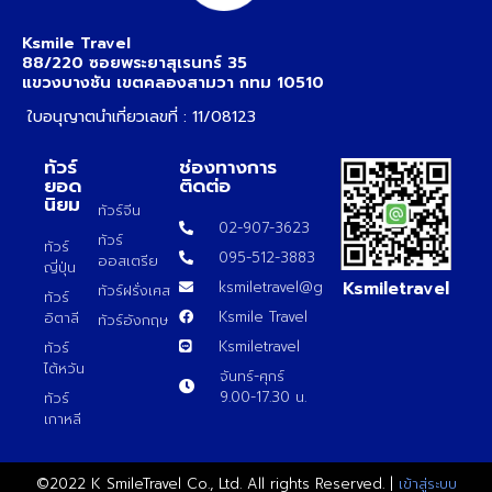
Ksmile Travel
88/220 ซอยพระยาสุเรนทร์ 35
แขวงบางชัน เขตคลองสามวา กทม 10510
ใบอนุญาตนำเที่ยวเลขที่ : 11/08123
ทัวร์
ช่องทางการ
ยอด
ติดต่อ
นิยม
ทัวร์จีน
02-907-3623
ทัวร์
ทัวร์
095-512-3883
ออสเตรีย
ญี่ปุ่น
Ksmiletravel
ksmiletravel@gmail.com
ทัวร์ฝรั่งเศส
ทัวร์
Ksmile Travel
อิตาลี
ทัวร์อังกฤษ
Ksmiletravel
ทัวร์
ไต้หวัน
จันทร์-ศุกร์
9.00-17.30 น.
ทัวร์
เกาหลี
©2022 K SmileTravel Co., Ltd. All rights Reserved. |
เข้าสู่ระบบ