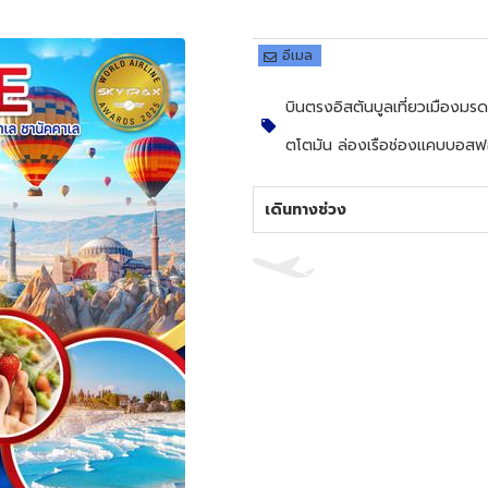
อีเมล
บินตรงอิสตันบูลเที่ยวเมืองมร
ตโตมัน ล่องเรือช่องแคบบอสฟ
เดินทางช่วง