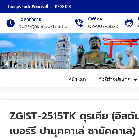
ใบอนุญาตนำเที่ยวเลขที่ :
11/08123
Office
เวลาทำการ
ภาคเหนือ
ทัวร์ญี่ปุ่น
02-907-3623
จันทร์-ศุกร์ 9.00-17.30 น.
ภาคกลาง
ทัวร์เกาหลี
ภาคอีสาน
ทัวร์ยุโรป
ภาคตะวันตก
ทัวร์สแกนดิเนเวีย
หน้าแรก
ทัวร์ต่างประเทศ
ภาคตะวันออก
ทัวร์จีน
ทัวร์ฮ่องกง
ZGIST-2515TK ตุรเคีย (อิสตั
ทัวร์สิงคโปร์
เบอร์รี ปามุคคาเล่ ซานัคคาเล)
ทัวร์ตุรเคีย