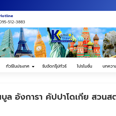
Hotline
095-512-3883
ทัวร์ในประเทศ
รับจัดกรุ๊ปทัวร์
โปรโมชั่น
บทควา
นบูล อังการา คัปปาโดเกีย สวนส