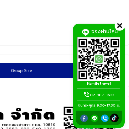
จองผ่านไลน์
Group Size
Ksmiletravel
02-907-3623
จันทร์-ศุกร์ 9.00-17.30 น.