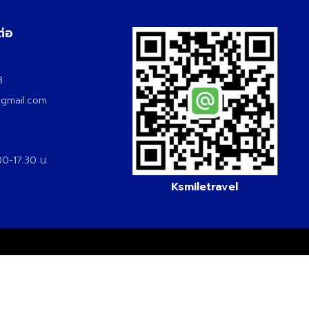
ต่อ
3
3
@gmail.com
.00-17.30 น.
Ksmiletravel