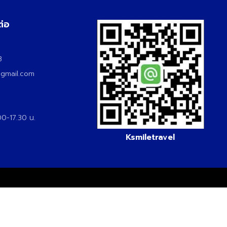
ต่อ
3
3
@gmail.com
.00-17.30 น.
Ksmiletravel