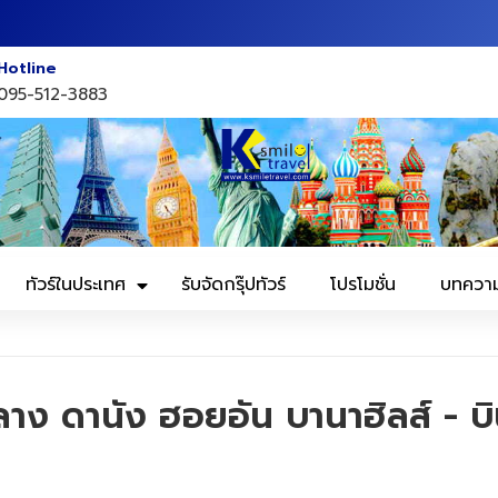
Hotline
095-512-3883
ทัวร์ในประเทศ
รับจัดกรุ๊ปทัวร์
โปรโมชั่น
บทควา
 ดานัง ฮอยอัน บานาฮิลส์ - บิ