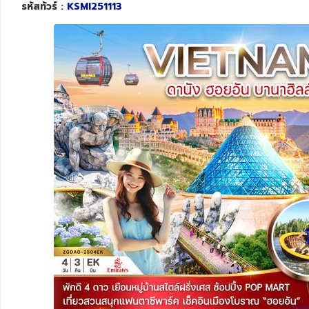
รหัสทัวร์ :
KSMI251113
ทัวร์สวิตเซอร์แลนด์
ทัวร์พม่า
ทัวร์ลาว
ทัวร์มัลดีฟส์
ทัวร์เวียดนาม
ทัวร์อียิปต์
ทัวร์จอร์เจีย
ทัวร์อินเดีย
ทัวร์บาหลี