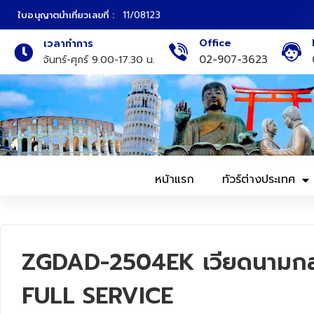
ใบอนุญาตนำเที่ยวเลขที่ :
11/08123
Office
เวลาทำการ
ภาคเหนือ
ทัวร์ญี่ปุ่น
02-907-3623
จันทร์-ศุกร์ 9.00-17.30 น.
ภาคกลาง
ทัวร์เกาหลี
ภาคอีสาน
ทัวร์ยุโรป
ภาคตะวันตก
ทัวร์สแกนดิเนเวีย
หน้าแรก
ทัวร์ต่างประเทศ
ภาคตะวันออก
ทัวร์จีน
ทัวร์ฮ่องกง
ZGDAD-2504EK เวียดนามกลาง
ทัวร์สิงคโปร์
FULL SERVICE
ทัวร์ตุรเคีย