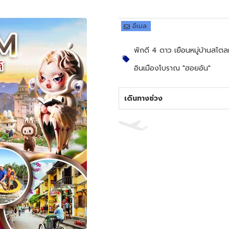
อีเมล
พักดี 4 ดาว เยือนหมู่บ้านสไต
อินเมืองโบราณ "ฮอยอัน"
เดินทางช่วง