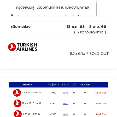
กรุงอิสตันลู, เมืองชานัคคาเลย์, เมืองปามุคคาเล่,
ทัวร์นิวซีแลนด์
เมืองปามุคคาเล่, เมืองคอนยา, เมืองคัปปาโด
ทัวร์ออสเตรเลีย
เกีย, กรุงอังการา, เมืองโบลู, กรุงอิสตันบลู,
เดินทางช่วง
13 ก.ค. 68 - 2 พ.ย. 68
( 5 ช่วงวันเดินทาง )
5
ดาว
8วัน 6คืน
/
SOLD OUT
วันที่เดินทาง
ผู้ใหญ่
(พักคู่)
ราคาอื่นๆ
รับได้
Group Size
13 ก.ค. 68
-
20 ก.ค. 68
41,900
แสดง
0
0
Sold Out
28 ก.ย. 68
-
5 ต.ค. 68
41,900
แสดง
0
0
Sold Out
4 ต.ค. 68
-
11 ต.ค. 68
41,900
แสดง
0
0
Sold Out