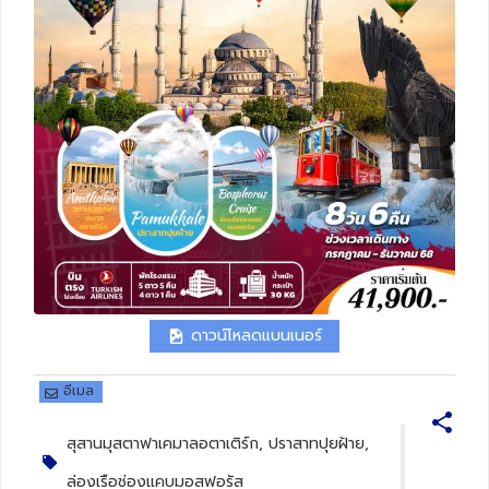
ทัวร์สวิตเซอร์แลนด์
ทัวร์พม่า
ทัวร์ลาว
ทัวร์มัลดีฟส์
ทัวร์เวียดนาม
ทัวร์อียิปต์
ดาวน์โหลดแบนเนอร์
ทัวร์จอร์เจีย
อีเมล
ทัวร์อินเดีย
สุสานมุสตาฟาเคมาลอตาเติร์ก, ปราสาทปุยฝ้าย,
ล่องเรือช่องแคบมอสฟอรัส
ทัวร์บาหลี