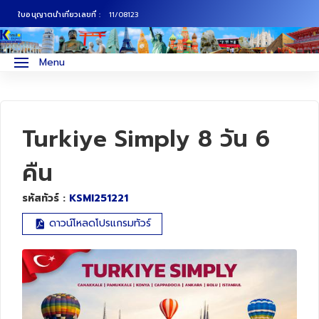
ใบอนุญาตนำเที่ยวเลขที่ :
11/08123
ภาคเหนือ
ทัวร์ญี่ปุ่น
Menu
ภาคกลาง
ทัวร์เกาหลี
ภาคอีสาน
ทัวร์ยุโรป
Turkiye Simply 8 วัน 6
ภาคตะวันตก
ทัวร์สแกนดิเนเวีย
คืน
รหัสทัวร์ :
KSMI251221
ภาคตะวันออก
ทัวร์จีน
ดาวน์โหลดโปรแกรมทัวร์
ทัวร์ฮ่องกง
ทัวร์สิงคโปร์
ทัวร์ตุรเคีย