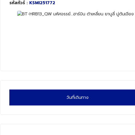
รหัสทัวร์ :
KSMI251772
ทัวร์สวิตเซอร์แลนด์
ทัวร์พม่า
ทัวร์ลาว
ทัวร์มัลดีฟส์
ทัวร์เวียดนาม
ทัวร์อียิปต์
วันที่เดินทาง
ทัวร์จอร์เจีย
ทัวร์อินเดีย
ทัวร์บาหลี