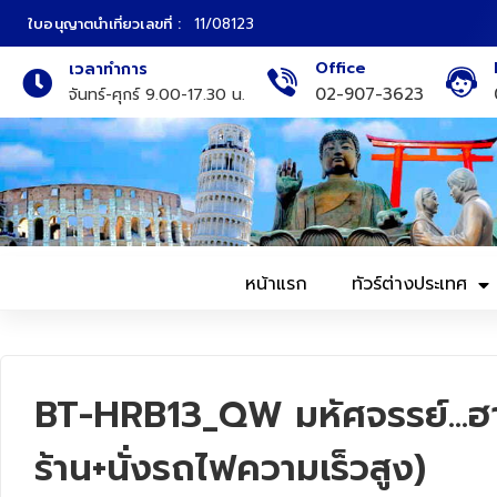
ใบอนุญาตนำเที่ยวเลขที่ :
11/08123
Office
เวลาทำการ
ภาคเหนือ
ทัวร์ญี่ปุ่น
02-907-3623
จันทร์-ศุกร์ 9.00-17.30 น.
ภาคกลาง
ทัวร์เกาหลี
ภาคอีสาน
ทัวร์ยุโรป
ภาคตะวันตก
ทัวร์สแกนดิเนเวีย
หน้าแรก
ทัวร์ต่างประเทศ
ภาคตะวันออก
ทัวร์จีน
ทัวร์ฮ่องกง
BT-HRB13_QW มหัศจรรย์...ฮาร์บิ
ทัวร์สิงคโปร์
ร้าน+นั่งรถไฟความเร็วสูง)
ทัวร์ตุรเคีย