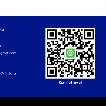
ต่อ
3
3
@gmail.com
.00-17.30 น.
Ksmiletravel