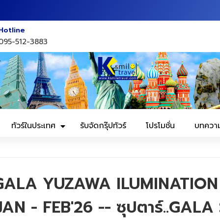
Hotline
095-512-3883
ทัวร์ในประเทศ
รับจัดกรุ๊ปทัวร์
โปรโมชั่น
บทควา
GALA YUZAWA ILUMINATION
AN - FEB'26 -- ซุปตาร์..GAL