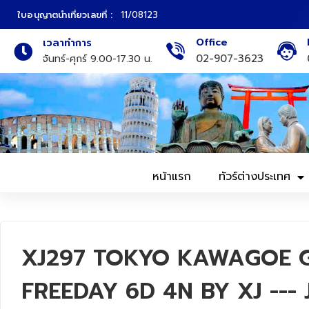
ใบอนุญาตนำเที่ยวเลขที่ :
11/08123
Office
เวลาทำการ
ภาคเหนือ
ทัวร์ญี่ปุ่น
02-907-3623
จันทร์-ศุกร์ 9.00-17.30 น.
ภาคกลาง
ทัวร์เกาหลี
ภาคอีสาน
ทัวร์ยุโรป
ภาคตะวันตก
ทัวร์สแกนดิเนเวีย
หน้าแรก
ทัวร์ต่างประเทศ
ภาคตะวันออก
ทัวร์จีน
ทัวร์ฮ่องกง
XJ297 TOKYO KAWAGOE 
ทัวร์สิงคโปร์
FREEDAY 6D 4N BY XJ --- J
ทัวร์ตุรเคีย