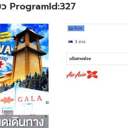
กียว ProgramId:327
อีเมล
3
ดาว
เดินทางช่วง