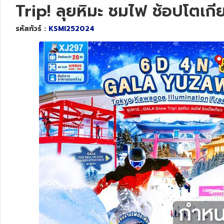
Trip! ลุยหิมะ ชมไฟ ช้อปโตเ
ทัวร์สวิตเซอร์แลนด์
รหัสทัวร์ :
KSMI252024
ทัวร์พม่า
ทัวร์ลาว
ทัวร์มัลดีฟส์
ทัวร์เวียดนาม
ทัวร์อียิปต์
ทัวร์จอร์เจีย
ทัวร์อินเดีย
ทัวร์บาหลี