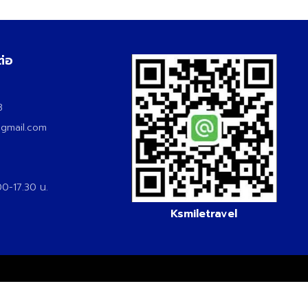
ต่อ
3
3
@gmail.com
.00-17.30 น.
Ksmiletravel