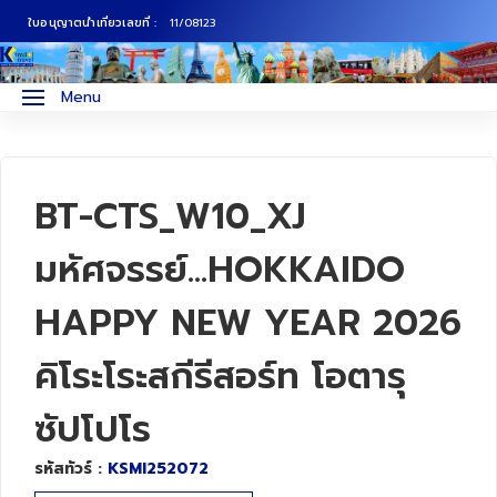
ใบอนุญาตนำเที่ยวเลขที่ :
11/08123
ภาคเหนือ
ทัวร์ญี่ปุ่น
Menu
ภาคกลาง
ทัวร์เกาหลี
ภาคอีสาน
ทัวร์ยุโรป
BT-CTS_W10_XJ
ภาคตะวันตก
ทัวร์สแกนดิเนเวีย
มหัศจรรย์...HOKKAIDO
HAPPY NEW YEAR 2026
ภาคตะวันออก
ทัวร์จีน
คิโระโระสกีรีสอร์ท โอตารุ
ทัวร์ฮ่องกง
ซัปโปโร
ทัวร์สิงคโปร์
รหัสทัวร์ :
KSMI252072
ทัวร์ตุรเคีย