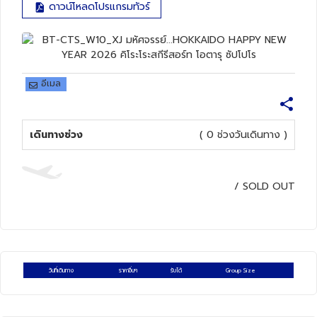
ดาวน์โหลดโปรแกรมทัวร์
ทัวร์สวิตเซอร์แลนด์
ทัวร์พม่า
อีเมล
ทัวร์ลาว
ทัวร์มัลดีฟส์
เดินทางช่วง
( 0 ช่วงวันเดินทาง )
ทัวร์เวียดนาม
/
SOLD OUT
ทัวร์อียิปต์
ทัวร์จอร์เจีย
วันที่เดินทาง
ราคาอื่นๆ
รับได้
Group Size
ทัวร์อินเดีย
ทัวร์บาหลี