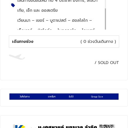
เส้นทางอันซีนใหม่ กับ 4 ประเทศ ฮังการี, สโลวา
ทัวร์สวิตเซอร์แลนด์
เกีย, เช็ก และ ออสเตรีย
เวียนนา – เยอร์ – บูดาเปสต์ – ฮอลโลโก –
ทัวร์พม่า
เอ็กเกอร์ – มิสโคล์ก – โบลดอคโก – โคเซตซ์–
ทัวร์ลาว
สปิส – โดฟซินสกา ไอซ์ เคฟ – บันสกา บิสตริ
เดินทางช่วง
( 0 ช่วงวันเดินทาง )
กา – บันสกา สติอาฟนิชา – โบจ์ไนซ์ – ชิมานี –
ทัวร์มัลดีฟส์
เตรนซีน – ออลอโมตซ์ – ลิโทมิช – เตลช์
/
SOLD OUT
ทัวร์เวียดนาม
อาหารพื้นเมือง
4
ดาว
ทัวร์อียิปต์
ทัวร์จอร์เจีย
วันที่เดินทาง
ราคาอื่นๆ
รับได้
Group Size
ทัวร์อินเดีย
ทัวร์บาหลี