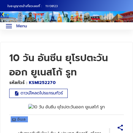
ใบอนุญาตนำเที่ยวเลขที่ :
11/08123
ภาคเหนือ
ทัวร์ญี่ปุ่น
Menu
ภาคกลาง
ทัวร์เกาหลี
ภาคอีสาน
ทัวร์ยุโรป
10 วัน อันซีน ยุโรปตะวัน
ภาคตะวันตก
ทัวร์สแกนดิเนเวีย
ออก ยูเนสโก้ รูท
รหัสทัวร์ :
KSMI252270
ภาคตะวันออก
ทัวร์จีน
ดาวน์โหลดโปรแกรมทัวร์
ทัวร์ฮ่องกง
ทัวร์สิงคโปร์
อีเมล
ทัวร์ตุรเคีย