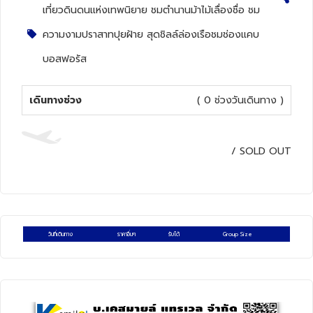
เที่ยวดินดนแห่งเทพนิยาย ชมตำนานม้าไม้เลื่องชื่อ ชม
ทัวร์นิวซีแลนด์
ความงามปราสาทปุยฝ้าย สุดชิลล์ล่องเรือชมช่องแคบ
บอสฟอรัส
ทัวร์ออสเตรเลีย
เดินทางช่วง
( 0 ช่วงวันเดินทาง )
/
SOLD OUT
วันที่เดินทาง
ราคาอื่นๆ
รับได้
Group Size