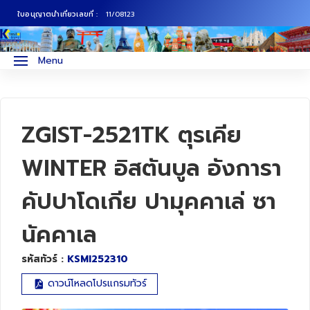
ใบอนุญาตนำเที่ยวเลขที่ :
11/08123
ภาคเหนือ
ทัวร์ญี่ปุ่น
Menu
ภาคกลาง
ทัวร์เกาหลี
ภาคอีสาน
ทัวร์ยุโรป
ZGIST-2521TK ตุรเคีย
ภาคตะวันตก
ทัวร์สแกนดิเนเวีย
WINTER อิสตันบูล อังการา
คัปปาโดเกีย ปามุคคาเล่ ซา
ภาคตะวันออก
ทัวร์จีน
นัคคาเล
ทัวร์ฮ่องกง
รหัสทัวร์ :
KSMI252310
ทัวร์สิงคโปร์
ดาวน์โหลดโปรแกรมทัวร์
ทัวร์ตุรเคีย