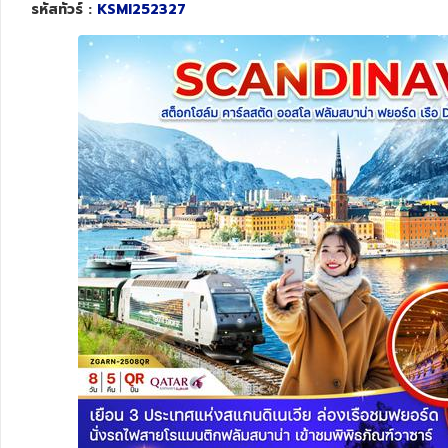
รหัสทัวร์ :
KSMI252327
ทัวร์สวิตเซอร์แลนด์
ทัวร์พม่า
ทัวร์ลาว
ทัวร์มัลดีฟส์
ทัวร์เวียดนาม
ทัวร์อียิปต์
ทัวร์จอร์เจีย
ทัวร์อินเดีย
ทัวร์บาหลี