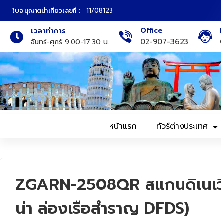
ใบอนุญาตนำเที่ยวเลขที่ :
11/08123
Office
เวลาทำการ
ภาคเหนือ
ทัวร์ญี่ปุ่น
02-907-3623
จันทร์-ศุกร์ 9.00-17.30 น.
ภาคกลาง
ทัวร์เกาหลี
ภาคอีสาน
ทัวร์ยุโรป
ภาคตะวันตก
ทัวร์สแกนดิเนเวีย
หน้าแรก
ทัวร์ต่างประเทศ
ภาคตะวันออก
ทัวร์จีน
ทัวร์ฮ่องกง
ZGARN-2508QR สแกนดิเนเวีย
ทัวร์สิงคโปร์
น่า ล่องเรือสำราญ DFDS)
ทัวร์ตุรเคีย