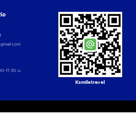
ต่อ
3
3
@gmail.com
.00-17.30 น.
Ksmiletravel