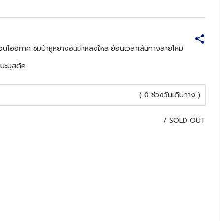
นโออิทาค ชมป่าหูหยางอันน่าหลงใหล ย้อนเวลาเส้นทางสายไหม
ิมะมุสตัค
( 0 ช่วงวันเดินทาง )
/
SOLD OUT