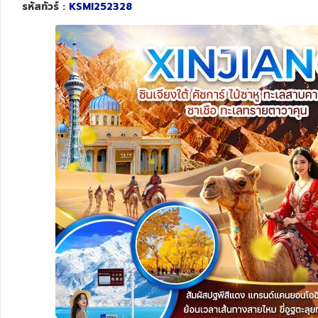
รหัสทัวร์ :
KSMI252328
ทัวร์สวิตเซอร์แลนด์
ทัวร์พม่า
ทัวร์ลาว
ทัวร์มัลดีฟส์
ทัวร์เวียดนาม
ทัวร์อียิปต์
ทัวร์จอร์เจีย
ทัวร์อินเดีย
ทัวร์บาหลี