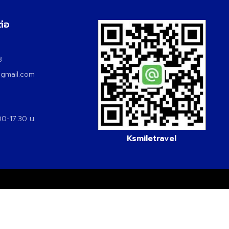
ต่อ
3
3
@gmail.com
.00-17.30 น.
Ksmiletravel