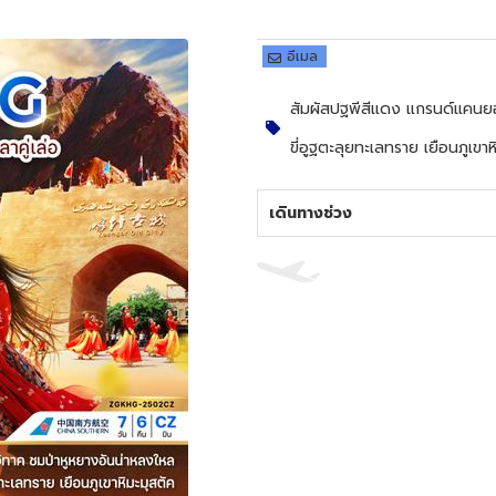
อีเมล
สัมผัสปฐพีสีแดง แกรนด์แคนยอ
ขี่อูฐตะลุยทะเลทราย เยือนภูเขาห
เดินทางช่วง