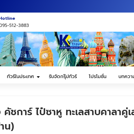
Hotline
095-512-3883
ทัวร์ในประเทศ
รับจัดกรุ๊ปทัวร์
โปรโมชั่น
บทควา
ัชการ์ ไป๋ซาหู ทะเลสาบคาลาคู่เ
้าน)