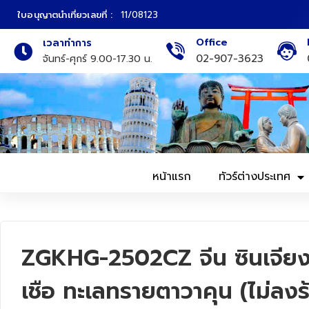
ใบอนุญาตนำเที่ยวเลขที่ :
11/08123
Office
เวลาทำการ
ภาคเหนือ
ทัวร์ญี่ปุ่น
02-907-3623
จันทร์-ศุกร์ 9.00-17.30 น.
ภาคกลาง
ทัวร์เกาหลี
ภาคอีสาน
ทัวร์ยุโรป
ภาคตะวันตก
ทัวร์สแกนดิเนเวีย
หน้าแรก
ทัวร์ต่างประเทศ
ภาคตะวันออก
ทัวร์จีน
ทัวร์ฮ่องกง
ZGKHG-2502CZ จีน ซินเจียง ค
ทัวร์สิงคโปร์
เชือ ทะเลทรายตาวาคุน (ไม่ลงร
ทัวร์ตุรเคีย