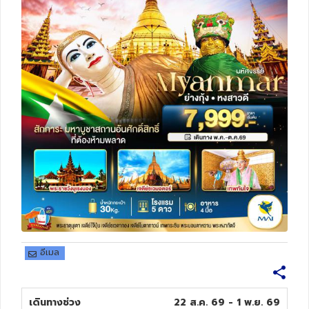
ทัวร์สวิตเซอร์แลนด์
ทัวร์พม่า
ทัวร์ลาว
ทัวร์มัลดีฟส์
ทัวร์เวียดนาม
ทัวร์อียิปต์
ทัวร์จอร์เจีย
อีเมล
ทัวร์อินเดีย
เดินทางช่วง
22 ส.ค. 69 - 1 พ.ย. 69
ทัวร์บาหลี