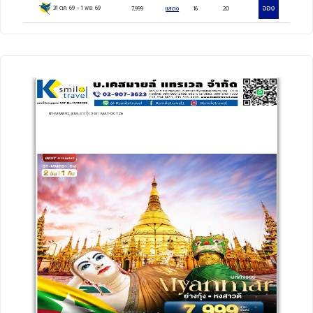
จอง
31 ต.ค. 69
-
1 พ.ย. 69
7,999
แสดง
16
20