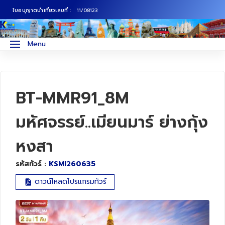
ใบอนุญาตนำเที่ยวเลขที่ :
11/08123
ภาคเหนือ
ทัวร์ญี่ปุ่น
Menu
ภาคกลาง
ทัวร์เกาหลี
ภาคอีสาน
ทัวร์ยุโรป
BT-MMR91_8M
ภาคตะวันตก
ทัวร์สแกนดิเนเวีย
มหัศจรรย์..เมียนมาร์ ย่างกุ้ง
หงสา
ภาคตะวันออก
ทัวร์จีน
รหัสทัวร์ :
KSMI260635
ทัวร์ฮ่องกง
ดาวน์โหลดโปรแกรมทัวร์
ทัวร์สิงคโปร์
ทัวร์ตุรเคีย