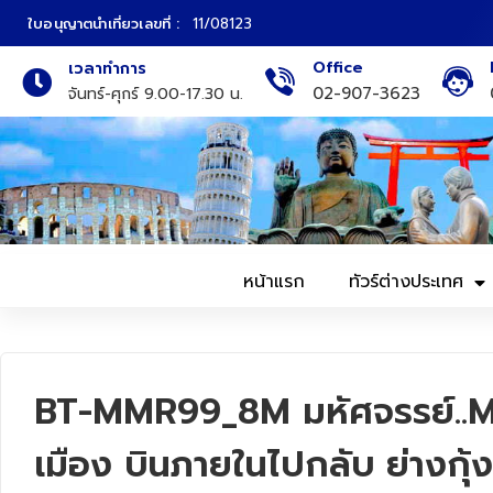
ใบอนุญาตนำเที่ยวเลขที่ :
11/08123
Office
เวลาทำการ
ภาคเหนือ
ทัวร์ญี่ปุ่น
02-907-3623
จันทร์-ศุกร์ 9.00-17.30 น.
ภาคกลาง
ทัวร์เกาหลี
ภาคอีสาน
ทัวร์ยุโรป
ภาคตะวันตก
ทัวร์สแกนดิเนเวีย
หน้าแรก
ทัวร์ต่างประเทศ
ภาคตะวันออก
ทัวร์จีน
ทัวร์ฮ่องกง
BT-MMR99_8M มหัศจรรย์..MYA
ทัวร์สิงคโปร์
เมือง บินภายในไปกลับ ย่างกุ้ง
ทัวร์ตุรเคีย