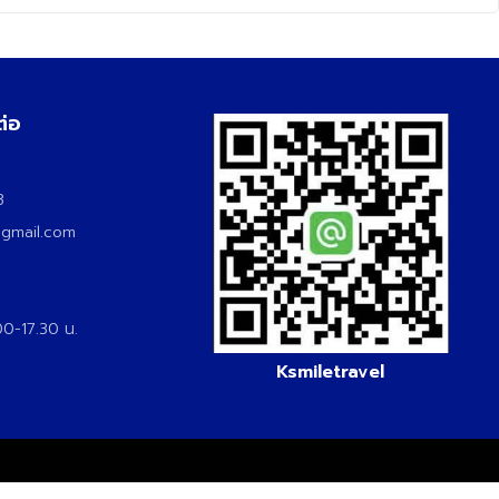
ต่อ
3
3
@gmail.com
.00-17.30 น.
Ksmiletravel