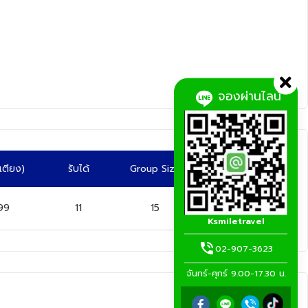
จองผ่านไลน์
ีเตียง)
รับได้
Group Size
99
11
15
จอง
Ksmiletravel
02-907-3623
จันทร์-ศุกร์ 9.00-17.30 น.