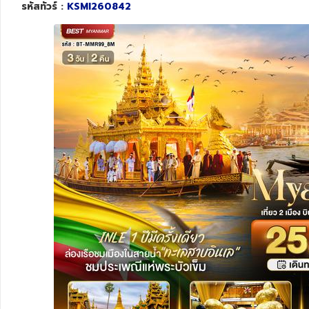
รหัสทัวร์ :
KSMI260842
ทัวร์สวิตเซอร์แลนด์
ทัวร์พม่า
ทัวร์ลาว
ทัวร์มัลดีฟส์
ทัวร์เวียดนาม
ทัวร์อียิปต์
ทัวร์จอร์เจีย
ทัวร์อินเดีย
ทัวร์บาหลี