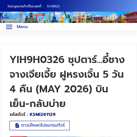
ใบอนุญาตนำเที่ยวเลขที่ :
11/08123
ภาคเหนือ
ทัวร์ญี่ปุ่น
Menu
ภาคกลาง
ทัวร์เกาหลี
ภาคอีสาน
ทัวร์ยุโรป
YIH9H0326 ซุปตาร์...อี๋ชาง
ภาคตะวันตก
ทัวร์สแกนดิเนเวีย
จางเจียเจี้ย ฝูหรงเจิ้น 5 วัน
4 คืน (MAY 2026) บิน
ภาคตะวันออก
ทัวร์จีน
เย็น-กลับบ่าย
ทัวร์ฮ่องกง
รหัสทัวร์ :
KSMI261129
ทัวร์สิงคโปร์
ดาวน์โหลดโปรแกรมทัวร์
ทัวร์ตุรเคีย