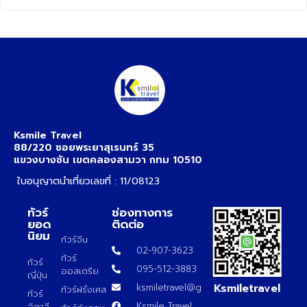
Ksmile Travel
88/220 ซอยพระยาสุเรนทร์ 35
แขวงบางชัน เขตคลองสามวา กทม 10510
ใบอนุญาตนำเที่ยวเลขที่ : 11/08123
ทัวร์
ช่องทางการ
ยอด
ติดต่อ
นิยม
ทัวร์จีน
02-907-3623
ทัวร์
ทัวร์
095-512-3883
ออสเตรีย
ญี่ปุ่น
Ksmiletravel
ksmiletravel@gmail.com
ทัวร์ฝรั่งเศส
ทัวร์
Ksmile Travel
อิตาลี