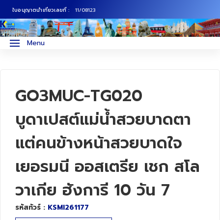
ใบอนุญาตนำเที่ยวเลขที่ :
11/08123
ภาคเหนือ
ทัวร์ญี่ปุ่น
Menu
ภาคกลาง
ทัวร์เกาหลี
ภาคอีสาน
ทัวร์ยุโรป
GO3MUC-TG020
ภาคตะวันตก
ทัวร์สแกนดิเนเวีย
บูดาเปสต์แม่น้ำสวยบาดตา
แต่คนข้างหน้าสวยบาดใจ
ภาคตะวันออก
ทัวร์จีน
เยอรมนี ออสเตรีย เชก สโล
ทัวร์ฮ่องกง
วาเกีย ฮังการี 10 วัน 7
ทัวร์สิงคโปร์
รหัสทัวร์ :
KSMI261177
ทัวร์ตุรเคีย