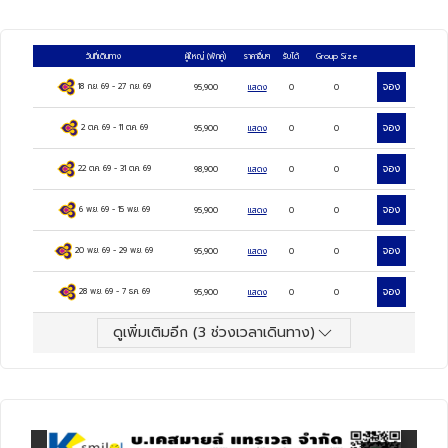
จัตุรัสมาเรียนพลาสท์, ชาลสบูร์ก, สวนมิราเบลล์,
บ้านเกิดโมสาร์ท เชสกี้ ครุมลอฟ, ถ่ายรูปปราสาท
วันที่เดินทาง
ผู้ใหญ่
(พักคู่)
ราคาอื่นๆ
รับได้
Group Size
ครุมลอฟ, คาร์โลวี วารี ชมเมืองคาร์โรวี วารี,
จอง
18 ก.ย. 69
-
27 ก.ย. 69
95,900
แสดง
0
0
ปราก, สะพานชาร์ล, ประตูเมืองเก่า, มหาวิหาร
จอง
2 ต.ค. 69
-
11 ต.ค. 69
95,900
แสดง
0
0
เซนต์วิตุส เข้าชมปราสาทแห่งปราก, บราติสลาวา,
จอง
22 ต.ค. 69
-
31 ต.ค. 69
98,900
แสดง
0
0
ถ่ายรูปปราสาทบราติสลาวา, ชมเมืองเก่าบราติ
จอง
6 พ.ย. 69
-
15 พ.ย. 69
สลาวา, บูดาเปสต์, โบสถ์แมทเธียส, ป้อมชาว
95,900
แสดง
0
0
ประมง, ล่องเรือแม่น้ำดานูบ, Parndorf Outlet,
จอง
20 พ.ย. 69
-
29 พ.ย. 69
95,900
แสดง
0
0
เวียนนา, เข้าชมพระราชวังเชินบรุนน์, ถนนคาร์ท
จอง
28 พ.ย. 69
-
7 ธ.ค. 69
95,900
แสดง
0
0
เนอร์ ฮัลสตัท, Designer Outlet Salzburg
ดูเพิ่มเติมอีก (
3
ช่วงเวลาเดินทาง)