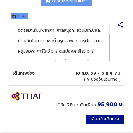
ดาวน์โหลดแบนเนอร์
ทัวร์นิวซีแลนด์
อีเมล
ทัวร์ออสเตรเลีย
จัตุรัสมาเรียนพลาสท์, ชาลสบูร์ก, สวนมิราเบลล์,
บ้านเกิดโมสาร์ท เชสกี้ ครุมลอฟ, ถ่ายรูปปราสาท
ครุมลอฟ, คาร์โลวี วารี ชมเมืองคาร์โรวี วารี,
ปราก, สะพานชาร์ล, ประตูเมืองเก่า, มหาวิหาร
เซนต์วิตุส เข้าชมปราสาทแห่งปราก, บราติสลาวา,
เดินทางช่วง
18 ก.ย. 69 - 6 ม.ค. 70
( 9 ช่วงวันเดินทาง )
ถ่ายรูปปราสาทบราติสลาวา, ชมเมืองเก่าบราติ
สลาวา, บูดาเปสต์, โบสถ์แมทเธียส, ป้อมชาว
ประมง, ล่องเรือแม่น้ำดานูบ, Parndorf Outlet,
95,900
บ.
10วัน 7คืน
/ เริ่มเพียง
เวียนนา, เข้าชมพระราชวังเชินบรุนน์, ถนนคาร์ท
เลือกวันเดินทาง
เนอร์ ฮัลสตัท, Designer Outlet Salzburg