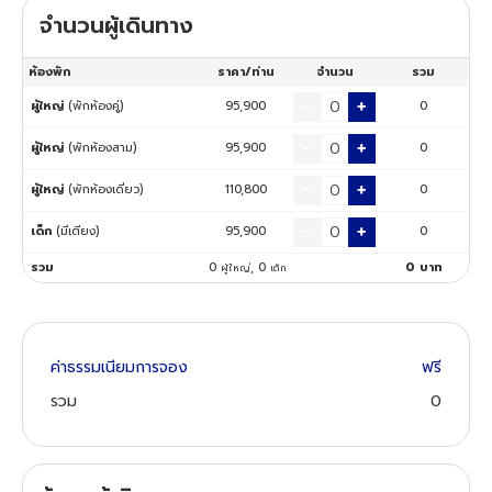
จำนวนผู้เดินทาง
ทัวร์นิวซีแลนด์
ห้องพัก
ราคา/ท่าน
จำนวน
รวม
ทัวร์ออสเตรเลีย
ผู้ใหญ่
(พักห้องคู่)
95,900
0
ผู้ใหญ่
(พักห้องสาม)
95,900
0
ผู้ใหญ่
(พักห้องเดี่ยว)
110,800
0
เด็ก
(มีเตียง)
95,900
0
รวม
0
,
0
0
บาท
ผู้ใหญ่
เด็ก
ค่าธรรมเนียมการจอง
ฟรี
รวม
0