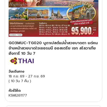
ทัวร์สวิตเซอร์แลนด์
ทัวร์พม่า
ทัวร์ลาว
GO3MUC-TG020 บูดาเปสต์แม่น้ำสวยบาดตา แต่คน
ทัวร์มัลดีฟส์
ข้างหน้าสวยบาดใจเยอรมนี ออสเตรีย เชก สโลวาเกีย
ฮังการี 10 วัน 7
ทัวร์เวียดนาม
ทัวร์อียิปต์
วันเดินทาง
18 ก.ย. 69
-
27 ก.ย. 69
(
10 วัน 7 คืน
)
ทัวร์จอร์เจีย
ทัวร์โค๊ด
ทัวร์อินเดีย
KSMI261177
ทัวร์บาหลี