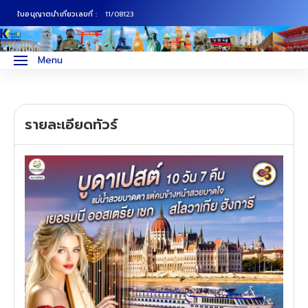
ใบอนุญาตนำเที่ยวเลขที่ :
11/08123
ภาคเหนือ
ทัวร์ญี่ปุ่น
Menu
ภาคกลาง
ทัวร์เกาหลี
รายละเอียดทัวร์
ภาคอีสาน
ทัวร์ยุโรป
ภาคตะวันตก
ทัวร์สแกนดิเนเวีย
ภาคตะวันออก
ทัวร์จีน
ทัวร์ฮ่องกง
ทัวร์สิงคโปร์
ทัวร์ตุรเคีย