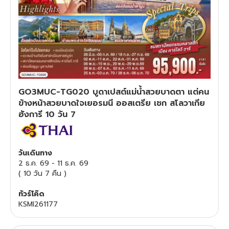
ทัวร์สวิตเซอร์แลนด์
ทัวร์พม่า
ทัวร์ลาว
GO3MUC-TG020 บูดาเปสต์แม่น้ำสวยบาดตา แต่คน
ทัวร์มัลดีฟส์
ข้างหน้าสวยบาดใจเยอรมนี ออสเตรีย เชก สโลวาเกีย
ฮังการี 10 วัน 7
ทัวร์เวียดนาม
ทัวร์อียิปต์
วันเดินทาง
2 ธ.ค. 69
-
11 ธ.ค. 69
(
10 วัน 7 คืน
)
ทัวร์จอร์เจีย
ทัวร์โค๊ด
ทัวร์อินเดีย
KSMI261177
ทัวร์บาหลี