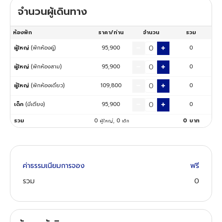
จำนวนผู้เดินทาง
ทัวร์นิวซีแลนด์
ห้องพัก
ราคา/ท่าน
จำนวน
รวม
ทัวร์ออสเตรเลีย
ผู้ใหญ่
(พักห้องคู่)
95,900
0
ผู้ใหญ่
(พักห้องสาม)
95,900
0
ผู้ใหญ่
(พักห้องเดี่ยว)
109,800
0
เด็ก
(มีเตียง)
95,900
0
รวม
0
,
0
0
บาท
ผู้ใหญ่
เด็ก
ค่าธรรมเนียมการจอง
ฟรี
รวม
0