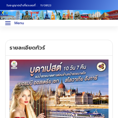
ใบอนุญาตนำเที่ยวเลขที่ :
11/08123
ภาคเหนือ
ทัวร์ญี่ปุ่น
Menu
ภาคกลาง
ทัวร์เกาหลี
รายละเอียดทัวร์
ภาคอีสาน
ทัวร์ยุโรป
ภาคตะวันตก
ทัวร์สแกนดิเนเวีย
ภาคตะวันออก
ทัวร์จีน
ทัวร์ฮ่องกง
ทัวร์สิงคโปร์
ทัวร์ตุรเคีย