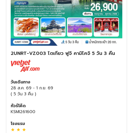
ทัวร์สวิตเซอร์แลนด์
ทัวร์พม่า
ทัวร์ลาว
2UNRT-VZ003 โตเกียว ฟูจิ คามิโคจิ 5 วัน 3 คืน
ทัวร์มัลดีฟส์
ทัวร์เวียดนาม
วันเดินทาง
ทัวร์อียิปต์
28 ส.ค. 69
-
1 ก.ย. 69
(
5 วัน 3 คืน
)
ทัวร์จอร์เจีย
ทัวร์โค๊ด
KSMI261600
ทัวร์อินเดีย
โรงแรม
ทัวร์บาหลี