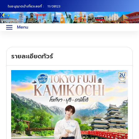
ใบอนุญาตนำเที่ยวเลขที่ :
11/08123
ภาคเหนือ
ทัวร์ญี่ปุ่น
Menu
ภาคกลาง
ทัวร์เกาหลี
รายละเอียดทัวร์
ภาคอีสาน
ทัวร์ยุโรป
ภาคตะวันตก
ทัวร์สแกนดิเนเวีย
ภาคตะวันออก
ทัวร์จีน
ทัวร์ฮ่องกง
ทัวร์สิงคโปร์
ทัวร์ตุรเคีย