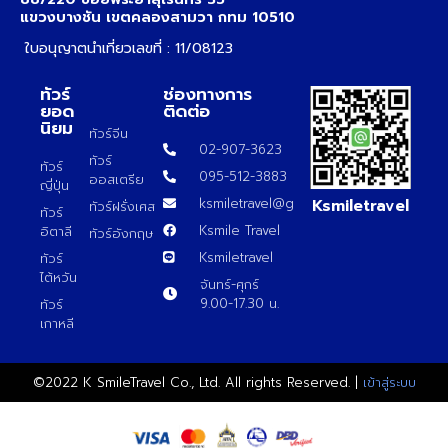
แขวงบางชัน เขตคลองสามวา กทม 10510
ใบอนุญาตนำเที่ยวเลขที่ : 11/08123
ทัวร์
ช่องทางการ
ยอด
ติดต่อ
นิยม
ทัวร์จีน
02-907-3623
ทัวร์
ทัวร์
095-512-3883
ออสเตรีย
ญี่ปุ่น
Ksmiletravel
ksmiletravel@gmail.com
ทัวร์ฝรั่งเศส
ทัวร์
Ksmile Travel
อิตาลี
ทัวร์อังกฤษ
Ksmiletravel
ทัวร์
ไต้หวัน
จันทร์-ศุกร์
9.00-17.30 น.
ทัวร์
เกาหลี
©2022 K SmileTravel Co., Ltd. All rights Reserved. |
เข้าสู่ระบบ