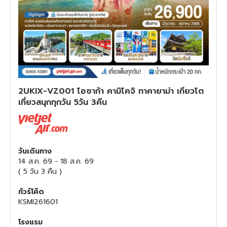
ทัวร์สวิตเซอร์แลนด์
ทัวร์พม่า
ทัวร์ลาว
2UKIX-VZ001 โอซาก้า คามิโคจิ ทาคายาม่า เกียวโต
ทัวร์มัลดีฟส์
เที่ยวสนุกทุกวัน 5วัน 3คืน
ทัวร์เวียดนาม
ทัวร์อียิปต์
วันเดินทาง
14 ส.ค. 69
-
18 ส.ค. 69
(
5 วัน 3 คืน
)
ทัวร์จอร์เจีย
ทัวร์โค๊ด
ทัวร์อินเดีย
KSMI261601
โรงแรม
ทัวร์บาหลี