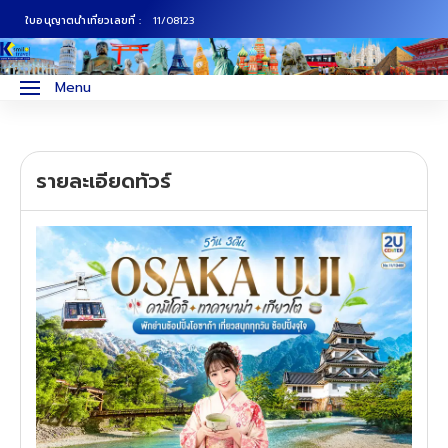
ใบอนุญาตนำเที่ยวเลขที่ :
11/08123
ภาคเหนือ
ทัวร์ญี่ปุ่น
Menu
ภาคกลาง
ทัวร์เกาหลี
รายละเอียดทัวร์
ภาคอีสาน
ทัวร์ยุโรป
ภาคตะวันตก
ทัวร์สแกนดิเนเวีย
ภาคตะวันออก
ทัวร์จีน
ทัวร์ฮ่องกง
ทัวร์สิงคโปร์
ทัวร์ตุรเคีย