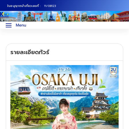
ใบอนุญาตนำเที่ยวเลขที่ :
11/08123
ภาคเหนือ
ทัวร์ญี่ปุ่น
Menu
ภาคกลาง
ทัวร์เกาหลี
รายละเอียดทัวร์
ภาคอีสาน
ทัวร์ยุโรป
ภาคตะวันตก
ทัวร์สแกนดิเนเวีย
ภาคตะวันออก
ทัวร์จีน
ทัวร์ฮ่องกง
ทัวร์สิงคโปร์
ทัวร์ตุรเคีย