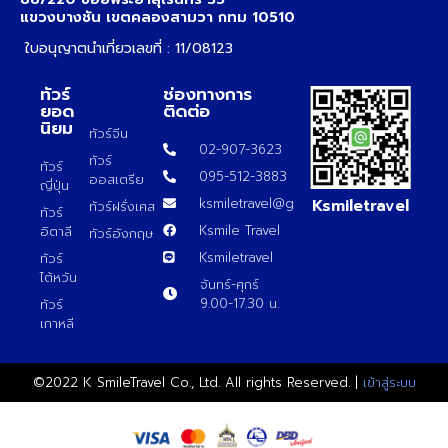
แขวงบางชัน เขตคลองสามวา กทม 10510
ใบอนุญาตนำเที่ยวเลขที่ : 11/08123
ทัวร์
ช่องทางการ
ยอด
ติดต่อ
นิยม
ทัวร์จีน
02-907-3623
ทัวร์
ทัวร์
095-512-3883
ออสเตรีย
ญี่ปุ่น
Ksmiletravel
ksmiletravel@gmail.com
ทัวร์ฝรั่งเศส
ทัวร์
Ksmile Travel
อิตาลี
ทัวร์อังกฤษ
Ksmiletravel
ทัวร์
ไต้หวัน
จันทร์-ศุกร์
9.00-17.30 น.
ทัวร์
เกาหลี
©2022 K SmileTravel Co., Ltd. All rights Reserved. |
เข้าสู่ระบบ