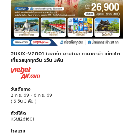
ทัวร์สวิตเซอร์แลนด์
ทัวร์พม่า
ทัวร์ลาว
2UKIX-VZ001 โอซาก้า คามิโคจิ ทาคายาม่า เกียวโต
ทัวร์มัลดีฟส์
เที่ยวสนุกทุกวัน 5วัน 3คืน
ทัวร์เวียดนาม
ทัวร์อียิปต์
วันเดินทาง
2 ก.ย. 69
-
6 ก.ย. 69
(
5 วัน 3 คืน
)
ทัวร์จอร์เจีย
ทัวร์โค๊ด
ทัวร์อินเดีย
KSMI261601
โรงแรม
ทัวร์บาหลี