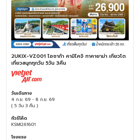
ทัวร์สวิตเซอร์แลนด์
ทัวร์พม่า
ทัวร์ลาว
2UKIX-VZ001 โอซาก้า คามิโคจิ ทาคายาม่า เกียวโต
ทัวร์มัลดีฟส์
เที่ยวสนุกทุกวัน 5วัน 3คืน
ทัวร์เวียดนาม
ทัวร์อียิปต์
วันเดินทาง
4 ก.ย. 69
-
8 ก.ย. 69
(
5 วัน 3 คืน
)
ทัวร์จอร์เจีย
ทัวร์โค๊ด
ทัวร์อินเดีย
KSMI261601
โรงแรม
ทัวร์บาหลี