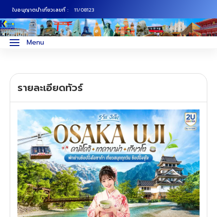
ใบอนุญาตนำเที่ยวเลขที่ :
11/08123
ภาคเหนือ
ทัวร์ญี่ปุ่น
Menu
ภาคกลาง
ทัวร์เกาหลี
รายละเอียดทัวร์
ภาคอีสาน
ทัวร์ยุโรป
ภาคตะวันตก
ทัวร์สแกนดิเนเวีย
ภาคตะวันออก
ทัวร์จีน
ทัวร์ฮ่องกง
ทัวร์สิงคโปร์
ทัวร์ตุรเคีย