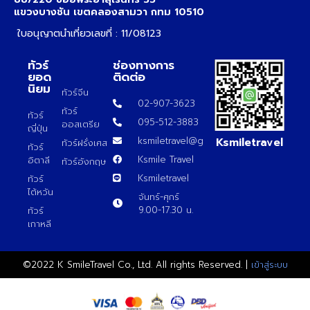
แขวงบางชัน เขตคลองสามวา กทม 10510
ใบอนุญาตนำเที่ยวเลขที่ : 11/08123
ทัวร์
ช่องทางการ
ยอด
ติดต่อ
นิยม
ทัวร์จีน
02-907-3623
ทัวร์
ทัวร์
095-512-3883
ออสเตรีย
ญี่ปุ่น
Ksmiletravel
ksmiletravel@gmail.com
ทัวร์ฝรั่งเศส
ทัวร์
Ksmile Travel
อิตาลี
ทัวร์อังกฤษ
Ksmiletravel
ทัวร์
ไต้หวัน
จันทร์-ศุกร์
9.00-17.30 น.
ทัวร์
เกาหลี
©2022 K SmileTravel Co., Ltd. All rights Reserved. |
เข้าสู่ระบบ