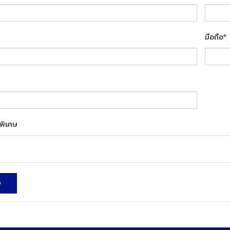
มือถือ
*
พิเศษ
ง