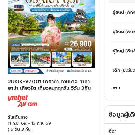
ทัวร์สวิตเซอร์แลนด์
ผู้ใหญ่
(พักห
ทัวร์พม่า
ผู้ใหญ่
(พัก
ทัวร์ลาว
ผู้ใหญ่
(พักห
ทัวร์มัลดีฟส์
เด็ก
(มีเตีย
ทัวร์เวียดนาม
2UKIX-VZ001 โอซาก้า คามิโคจิ ทาคา
ทัวร์อียิปต์
ยาม่า เกียวโต เที่ยวสนุกทุกวัน 5วัน 3คืน
รวม
ทัวร์จอร์เจีย
ข้อมูลผู้เ
วันเดินทาง
ทัวร์อินเดีย
11 ก.ย. 69
-
15 ก.ย. 69
(
5 วัน 3 คืน
)
ชื่อ
*
ทัวร์บาหลี