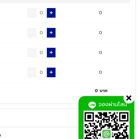
0
0
0
0
0
บาท
จองผ่านไลน์
ล