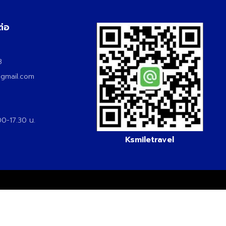
ต่อ
3
3
@gmail.com
.00-17.30 น.
Ksmiletravel