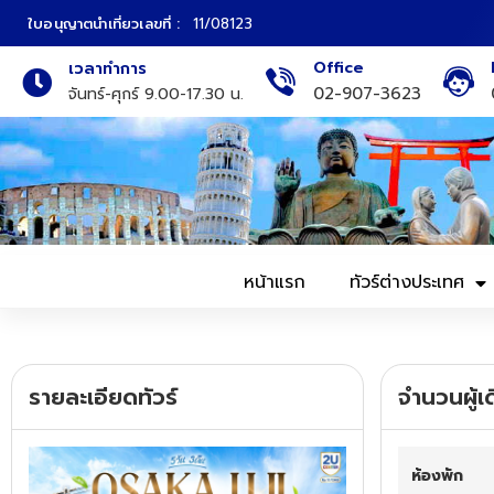
ใบอนุญาตนำเที่ยวเลขที่ :
11/08123
Office
เวลาทำการ
ภาคเหนือ
ทัวร์ญี่ปุ่น
02-907-3623
จันทร์-ศุกร์ 9.00-17.30 น.
ภาคกลาง
ทัวร์เกาหลี
ภาคอีสาน
ทัวร์ยุโรป
ภาคตะวันตก
ทัวร์สแกนดิเนเวีย
หน้าแรก
ทัวร์ต่างประเทศ
ภาคตะวันออก
ทัวร์จีน
ทัวร์ฮ่องกง
รายละเอียดทัวร์
จำนวนผู้เ
ทัวร์สิงคโปร์
ห้องพัก
ทัวร์ตุรเคีย