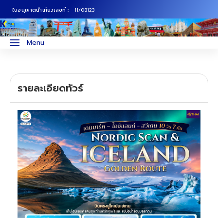
ใบอนุญาตนำเที่ยวเลขที่ :
11/08123
ภาคเหนือ
ทัวร์ญี่ปุ่น
Menu
ภาคกลาง
ทัวร์เกาหลี
รายละเอียดทัวร์
ภาคอีสาน
ทัวร์ยุโรป
ภาคตะวันตก
ทัวร์สแกนดิเนเวีย
ภาคตะวันออก
ทัวร์จีน
ทัวร์ฮ่องกง
ทัวร์สิงคโปร์
ทัวร์ตุรเคีย