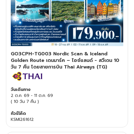
ทัวร์สวิตเซอร์แลนด์
ทัวร์พม่า
ทัวร์ลาว
GO3CPH-TG003 Nordic Scan & Iceland
ทัวร์มัลดีฟส์
Golden Route เดนมาร์ค – ไอซ์แลนด์ - สวีเดน 10
วัน 7 คืน โดยสายการบิน Thai Airways (TG)
ทัวร์เวียดนาม
ทัวร์อียิปต์
วันเดินทาง
2 ต.ค. 69
-
11 ต.ค. 69
(
10 วัน 7 คืน
)
ทัวร์จอร์เจีย
ทัวร์โค๊ด
ทัวร์อินเดีย
KSMI261612
ทัวร์บาหลี