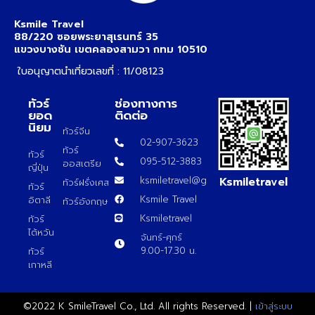
Ksmile Travel
88/220 ซอยพระยาสุเรนทร์ 35
แขวงบางชัน เขตคลองสามวา กทม 10510
ใบอนุญาตนำเที่ยวเลขที่ : 11/08123
ทัวร์
ช่องทางการ
ยอด
ติดต่อ
นิยม
ทัวร์จีน
02-907-3623
ทัวร์
ทัวร์
095-512-3883
ออสเตรีย
ญี่ปุ่น
Ksmiletravel
ksmiletravel@gmail.com
ทัวร์ฝรั่งเศส
ทัวร์
Ksmile Travel
อิตาลี
ทัวร์อังกฤษ
Ksmiletravel
ทัวร์
ไต้หวัน
จันทร์-ศุกร์
9.00-17.30 น.
ทัวร์
เกาหลี
©2022 K SmileTravel Co., Ltd. All rights Reserved. |
เข้าสู่ระบบ