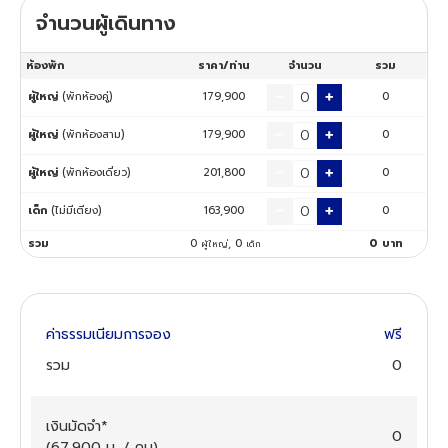
จำนวนผู้เดินทาง
ทัวร์นิวซีแลนด์
ห้องพัก
ราคา/ท่าน
จำนวน
รวม
ทัวร์ออสเตรเลีย
ผู้ใหญ่
(พักห้องคู่)
179,900
0
ผู้ใหญ่
(พักห้องสาม)
179,900
0
ผู้ใหญ่
(พักห้องเดี่ยว)
201,800
0
เด็ก
(ไม่มีเตียง)
163,900
0
รวม
0
,
0
0
บาท
ผู้ใหญ่
เด็ก
ค่าธรรมเนียมการจอง
ฟรี
รวม
0
เงินมัดจำ
*
0
(
67,900
บ. / คน
)