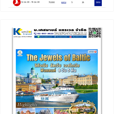
จอง
12 ต.ค. 69
-
19 ต.ค. 69
79,900
แสดง
5
26