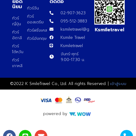
ยอด
ติดต่อ
นิยม
ทัวร์จีน
02-907-3623
ทัวร์
ทัวร์
095-512-3883
ออสเตรีย
ญี่ปุ่น
Ksmiletravel
ksmiletravel@gmail.com
ทัวร์ฝรั่งเศส
ทัวร์
Ksmile Travel
อิตาลี
ทัวร์อังกฤษ
Ksmiletravel
ทัวร์
ไต้หวัน
จันทร์-ศุกร์
9.00-17.30 น.
ทัวร์
เกาหลี
©2022 K SmileTravel Co., Ltd. All rights Reserved. |
เข้าสู่ระบบ
powered by