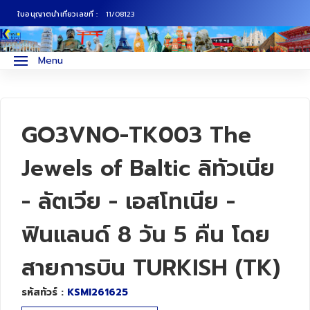
ใบอนุญาตนำเที่ยวเลขที่ :
11/08123
ภาคเหนือ
ทัวร์ญี่ปุ่น
Menu
ภาคกลาง
ทัวร์เกาหลี
ภาคอีสาน
ทัวร์ยุโรป
GO3VNO-TK003 The
ภาคตะวันตก
ทัวร์สแกนดิเนเวีย
Jewels of Baltic ลิทัวเนีย
- ลัตเวีย - เอสโทเนีย -
ภาคตะวันออก
ทัวร์จีน
ฟินแลนด์ 8 วัน 5 คืน โดย
ทัวร์ฮ่องกง
สายการบิน TURKISH (TK)
ทัวร์สิงคโปร์
รหัสทัวร์ :
KSMI261625
ทัวร์ตุรเคีย