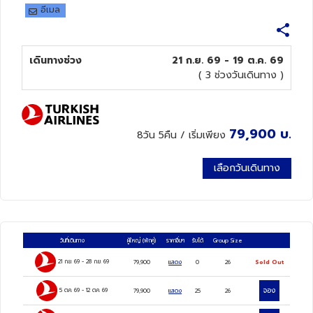
อีเมล
ทัวร์นิวซีแลนด์
เดินทางช่วง
21 ก.ย. 69 - 19 ต.ค. 69
ทัวร์ออสเตรเลีย
( 3 ช่วงวันเดินทาง )
79,900
บ.
8วัน 5คืน
/ เริ่มเพียง
เลือกวันเดินทาง
วันที่เดินทาง
ผู้ใหญ่
(พักคู่)
ราคาอื่นๆ
รับได้
Group Size
21 ก.ย. 69
-
28 ก.ย. 69
79,900
แสดง
0
26
Sold Out
จอง
5 ต.ค. 69
-
12 ต.ค. 69
79,900
แสดง
25
26