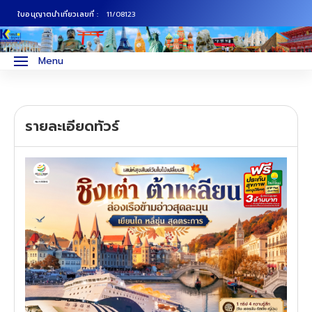
ใบอนุญาตนำเที่ยวเลขที่ :
11/08123
ภาคเหนือ
ทัวร์ญี่ปุ่น
Menu
ภาคกลาง
ทัวร์เกาหลี
รายละเอียดทัวร์
ภาคอีสาน
ทัวร์ยุโรป
ภาคตะวันตก
ทัวร์สแกนดิเนเวีย
ภาคตะวันออก
ทัวร์จีน
ทัวร์ฮ่องกง
ทัวร์สิงคโปร์
ทัวร์ตุรเคีย