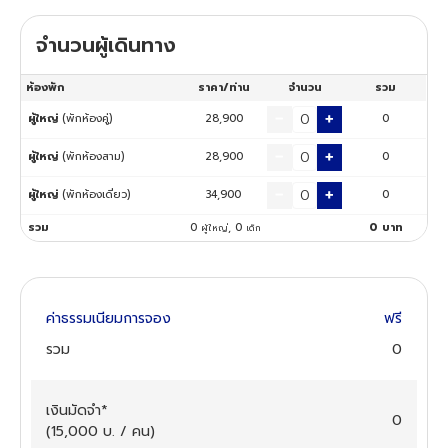
จำนวนผู้เดินทาง
ทัวร์นิวซีแลนด์
ห้องพัก
ราคา/ท่าน
จำนวน
รวม
ทัวร์ออสเตรเลีย
ผู้ใหญ่
(พักห้องคู่)
28,900
0
ผู้ใหญ่
(พักห้องสาม)
28,900
0
ผู้ใหญ่
(พักห้องเดี่ยว)
34,900
0
รวม
0
,
0
0
บาท
ผู้ใหญ่
เด็ก
ค่าธรรมเนียมการจอง
ฟรี
รวม
0
เงินมัดจำ
*
0
(
15,000
บ. / คน
)