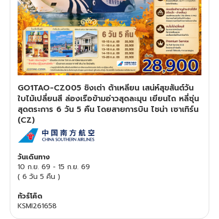
ทัวร์สวิตเซอร์แลนด์
ทัวร์พม่า
ทัวร์ลาว
GO1TAO-CZ005 ชิงเต่า ต้าเหลียน เสน่ห์สุขสันต์วัน
ทัวร์มัลดีฟส์
ใบไม้เปลี่ยนสี ล่องเรือข้ามอ่าวสุดละมุน เยียนไถ หลี่ซุ่น
สุดตระการ 6 วัน 5 คืน โดยสายการบิน ไชน่า เซาเทิร์น
ทัวร์เวียดนาม
(CZ)
ทัวร์อียิปต์
วันเดินทาง
ทัวร์จอร์เจีย
10 ก.ย. 69
-
15 ก.ย. 69
(
6 วัน 5 คืน
)
ทัวร์อินเดีย
ทัวร์โค๊ด
KSMI261658
ทัวร์บาหลี