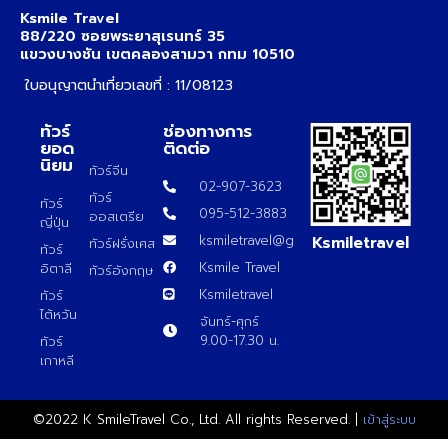
Ksmile Travel
88/220 ซอยพระยาสุเรนทร์ 35
แขวงบางชัน เขตคลองสามวา กทม 10510
ใบอนุญาตนำเที่ยวเลขที่ : 11/08123
ทัวร์
ช่องทางการ
ยอด
ติดต่อ
นิยม
ทัวร์จีน
02-907-3623
ทัวร์
ทัวร์
095-512-3883
ออสเตรีย
ญี่ปุ่น
Ksmiletravel
ksmiletravel@gmail.com
ทัวร์ฝรั่งเศส
ทัวร์
Ksmile Travel
อิตาลี
ทัวร์อังกฤษ
Ksmiletravel
ทัวร์
ไต้หวัน
จันทร์-ศุกร์
9.00-17.30 น.
ทัวร์
เกาหลี
©2022 K SmileTravel Co., Ltd. All rights Reserved. |
เข้าสู่ระบบ