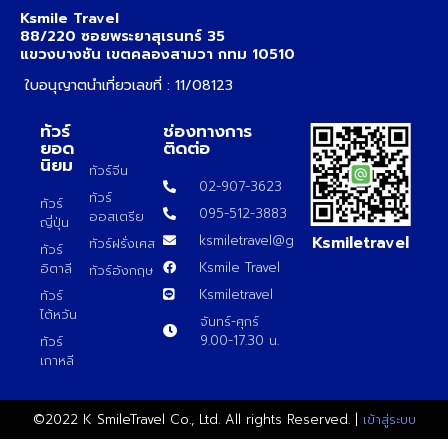
Ksmile Travel
88/220 ซอยพระยาสุเรนทร์ 35
แขวงบางชัน เขตคลองสามวา กทม 10510
ใบอนุญาตนำเที่ยวเลขที่ : 11/08123
ทัวร์
ช่องทางการ
ยอด
ติดต่อ
นิยม
ทัวร์จีน
02-907-3623
ทัวร์
ทัวร์
095-512-3883
ออสเตรีย
ญี่ปุ่น
Ksmiletravel
ksmiletravel@gmail.com
ทัวร์ฝรั่งเศส
ทัวร์
Ksmile Travel
อิตาลี
ทัวร์อังกฤษ
Ksmiletravel
ทัวร์
ไต้หวัน
จันทร์-ศุกร์
9.00-17.30 น.
ทัวร์
เกาหลี
©2022 K SmileTravel Co., Ltd. All rights Reserved. |
เข้าสู่ระบบ