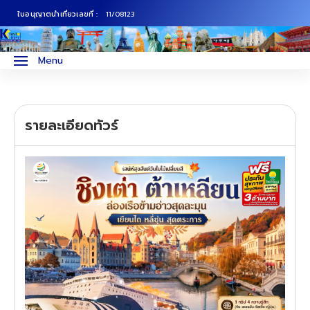
ใบอนุญาตนำเที่ยวเลขที่ :
11/08123
ภาคเหนือ
ทัวร์ญี่ปุ่น
Menu
ภาคกลาง
ทัวร์เกาหลี
รายละเอียดทัวร์
ภาคอีสาน
ทัวร์ยุโรป
ภาคตะวันตก
ทัวร์สแกนดิเนเวีย
ภาคตะวันออก
ทัวร์จีน
ทัวร์ฮ่องกง
ทัวร์สิงคโปร์
ทัวร์ตุรเคีย