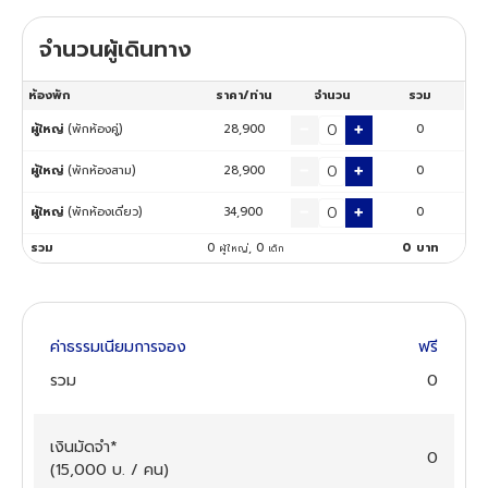
จำนวนผู้เดินทาง
ทัวร์นิวซีแลนด์
ห้องพัก
ราคา/ท่าน
จำนวน
รวม
ทัวร์ออสเตรเลีย
ผู้ใหญ่
(พักห้องคู่)
28,900
0
ผู้ใหญ่
(พักห้องสาม)
28,900
0
ผู้ใหญ่
(พักห้องเดี่ยว)
34,900
0
รวม
0
,
0
0
บาท
ผู้ใหญ่
เด็ก
ค่าธรรมเนียมการจอง
ฟรี
รวม
0
เงินมัดจำ
*
0
(
15,000
บ. / คน
)