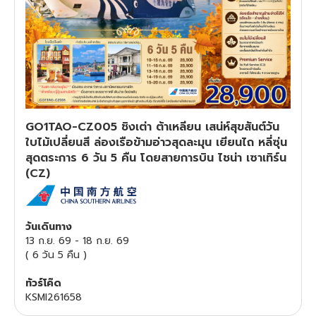
ทัวร์สวิตเซอร์แลนด์
ทัวร์พม่า
ทัวร์ลาว
GO1TAO-CZ005 ชิงเต่า ต้าเหลียน เสน่ห์สุขสันต์วัน
ทัวร์มัลดีฟส์
ใบไม้เปลี่ยนสี ล่องเรือข้ามอ่าวสุดละมุน เยียนไถ หลี่ซุ่น
สุดตระการ 6 วัน 5 คืน โดยสายการบิน ไชน่า เซาเทิร์น
ทัวร์เวียดนาม
(CZ)
ทัวร์อียิปต์
วันเดินทาง
ทัวร์จอร์เจีย
13 ก.ย. 69
-
18 ก.ย. 69
(
6 วัน 5 คืน
)
ทัวร์อินเดีย
ทัวร์โค๊ด
KSMI261658
ทัวร์บาหลี