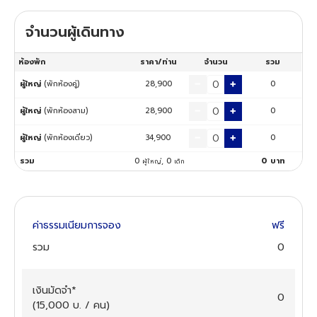
จำนวนผู้เดินทาง
ทัวร์นิวซีแลนด์
ห้องพัก
ราคา/ท่าน
จำนวน
รวม
ทัวร์ออสเตรเลีย
ผู้ใหญ่
(พักห้องคู่)
28,900
0
ผู้ใหญ่
(พักห้องสาม)
28,900
0
ผู้ใหญ่
(พักห้องเดี่ยว)
34,900
0
รวม
0
,
0
0
บาท
ผู้ใหญ่
เด็ก
ค่าธรรมเนียมการจอง
ฟรี
รวม
0
เงินมัดจำ
*
0
(
15,000
บ. / คน
)