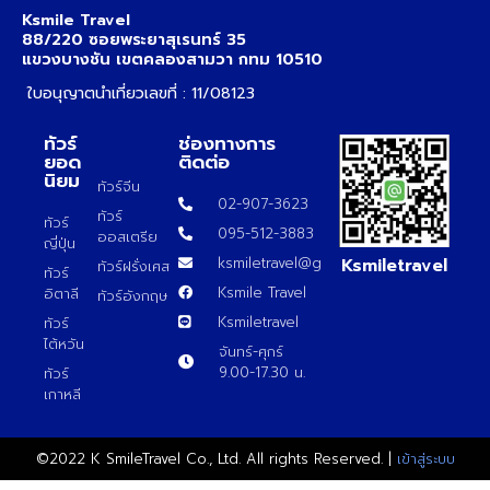
Ksmile Travel
88/220 ซอยพระยาสุเรนทร์ 35
แขวงบางชัน เขตคลองสามวา กทม 10510
ใบอนุญาตนำเที่ยวเลขที่ : 11/08123
ทัวร์
ช่องทางการ
ยอด
ติดต่อ
นิยม
ทัวร์จีน
02-907-3623
ทัวร์
ทัวร์
095-512-3883
ออสเตรีย
ญี่ปุ่น
Ksmiletravel
ksmiletravel@gmail.com
ทัวร์ฝรั่งเศส
ทัวร์
Ksmile Travel
อิตาลี
ทัวร์อังกฤษ
Ksmiletravel
ทัวร์
ไต้หวัน
จันทร์-ศุกร์
9.00-17.30 น.
ทัวร์
เกาหลี
©2022 K SmileTravel Co., Ltd. All rights Reserved. |
เข้าสู่ระบบ