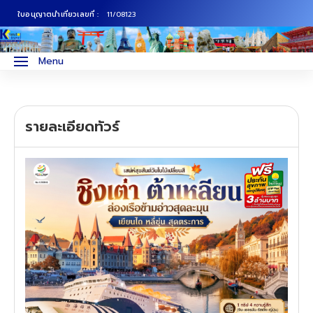
ใบอนุญาตนำเที่ยวเลขที่ :
11/08123
ภาคเหนือ
ทัวร์ญี่ปุ่น
Menu
ภาคกลาง
ทัวร์เกาหลี
รายละเอียดทัวร์
ภาคอีสาน
ทัวร์ยุโรป
ภาคตะวันตก
ทัวร์สแกนดิเนเวีย
ภาคตะวันออก
ทัวร์จีน
ทัวร์ฮ่องกง
ทัวร์สิงคโปร์
ทัวร์ตุรเคีย