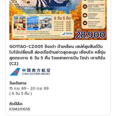
ทัวร์สวิตเซอร์แลนด์
ทัวร์พม่า
ทัวร์ลาว
GO1TAO-CZ005 ชิงเต่า ต้าเหลียน เสน่ห์สุขสันต์วัน
ทัวร์มัลดีฟส์
ใบไม้เปลี่ยนสี ล่องเรือข้ามอ่าวสุดละมุน เยียนไถ หลี่ซุ่น
สุดตระการ 6 วัน 5 คืน โดยสายการบิน ไชน่า เซาเทิร์น
ทัวร์เวียดนาม
(CZ)
ทัวร์อียิปต์
วันเดินทาง
ทัวร์จอร์เจีย
15 ก.ย. 69
-
20 ก.ย. 69
(
6 วัน 5 คืน
)
ทัวร์อินเดีย
ทัวร์โค๊ด
KSMI261658
ทัวร์บาหลี