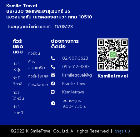
Ksmile Travel
88/220 ซอยพระยาสุเรนทร์ 35
แขวงบางชัน เขตคลองสามวา กทม 10510
ใบอนุญาตนำเที่ยวเลขที่ : 11/08123
ทัวร์
ช่องทางการ
ยอด
ติดต่อ
นิยม
ทัวร์จีน
02-907-3623
ทัวร์
ทัวร์
095-512-3883
ออสเตรีย
ญี่ปุ่น
Ksmiletravel
ksmiletravel@gmail.com
ทัวร์ฝรั่งเศส
ทัวร์
Ksmile Travel
อิตาลี
ทัวร์อังกฤษ
Ksmiletravel
ทัวร์
ไต้หวัน
จันทร์-ศุกร์
9.00-17.30 น.
ทัวร์
เกาหลี
©2022 K SmileTravel Co., Ltd. All rights Reserved. |
เข้าสู่ระบบ