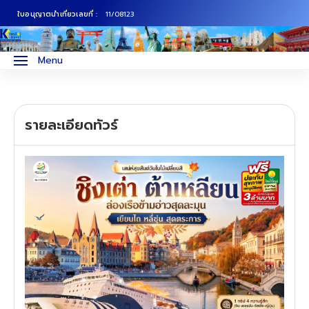
ใบอนุญาตนำเที่ยวเลขที่ :
11/08123
ภาคเหนือ
ทัวร์ญี่ปุ่น
Menu
ภาคกลาง
ทัวร์เกาหลี
รายละเอียดทัวร์
ภาคอีสาน
ทัวร์ยุโรป
ภาคตะวันตก
ทัวร์สแกนดิเนเวีย
ภาคตะวันออก
ทัวร์จีน
ทัวร์ฮ่องกง
ทัวร์สิงคโปร์
ทัวร์ตุรเคีย