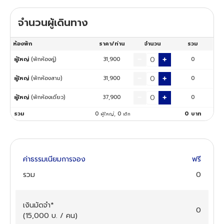
จำนวนผู้เดินทาง
ทัวร์นิวซีแลนด์
ห้องพัก
ราคา/ท่าน
จำนวน
รวม
ทัวร์ออสเตรเลีย
ผู้ใหญ่
(พักห้องคู่)
31,900
0
ผู้ใหญ่
(พักห้องสาม)
31,900
0
ผู้ใหญ่
(พักห้องเดี่ยว)
37,900
0
รวม
0
,
0
0
บาท
ผู้ใหญ่
เด็ก
ค่าธรรมเนียมการจอง
ฟรี
รวม
0
เงินมัดจำ
*
0
(
15,000
บ. / คน
)