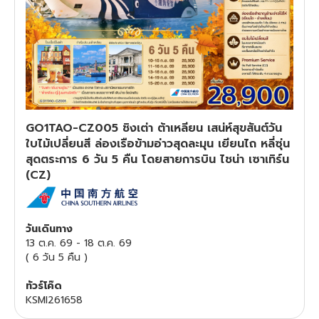
ทัวร์สวิตเซอร์แลนด์
ทัวร์พม่า
ทัวร์ลาว
GO1TAO-CZ005 ชิงเต่า ต้าเหลียน เสน่ห์สุขสันต์วัน
ทัวร์มัลดีฟส์
ใบไม้เปลี่ยนสี ล่องเรือข้ามอ่าวสุดละมุน เยียนไถ หลี่ซุ่น
สุดตระการ 6 วัน 5 คืน โดยสายการบิน ไชน่า เซาเทิร์น
ทัวร์เวียดนาม
(CZ)
ทัวร์อียิปต์
วันเดินทาง
ทัวร์จอร์เจีย
13 ต.ค. 69
-
18 ต.ค. 69
(
6 วัน 5 คืน
)
ทัวร์อินเดีย
ทัวร์โค๊ด
KSMI261658
ทัวร์บาหลี