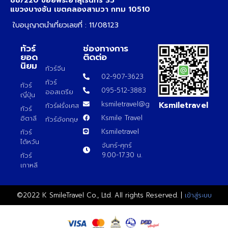
88/220 ซอยพระยาสุเรนทร์ 35
แขวงบางชัน เขตคลองสามวา กทม 10510
ใบอนุญาตนำเที่ยวเลขที่ : 11/08123
ทัวร์
ช่องทางการ
ยอด
ติดต่อ
นิยม
ทัวร์จีน
02-907-3623
ทัวร์
ทัวร์
095-512-3883
ออสเตรีย
ญี่ปุ่น
Ksmiletravel
ksmiletravel@gmail.com
ทัวร์ฝรั่งเศส
ทัวร์
Ksmile Travel
อิตาลี
ทัวร์อังกฤษ
Ksmiletravel
ทัวร์
ไต้หวัน
จันทร์-ศุกร์
9.00-17.30 น.
ทัวร์
เกาหลี
©2022 K SmileTravel Co., Ltd. All rights Reserved. |
เข้าสู่ระบบ