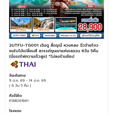
ทัวร์สวิตเซอร์แลนด์
ทัวร์พม่า
ทัวร์ลาว
2UTFU-TG001 เฉิงตู สี่ดรุณี หวงหลง จิ่วจ้ายโกว
ทัวร์มัลดีฟส์
ชมใบไม้เปลี่ยนสี สวรรค์ขุนเขาแห่งเสฉวน 6วัน 5คืน
(นั่งรถไฟความเร็วสูง) *ไม่ลงร้านช้อป
ทัวร์เวียดนาม
ทัวร์อียิปต์
วันเดินทาง
9 ต.ค. 69
-
14 ต.ค. 69
(
6 วัน 5 คืน
)
ทัวร์จอร์เจีย
ทัวร์โค๊ด
ทัวร์อินเดีย
KSMI261661
โรงแรม
ทัวร์บาหลี