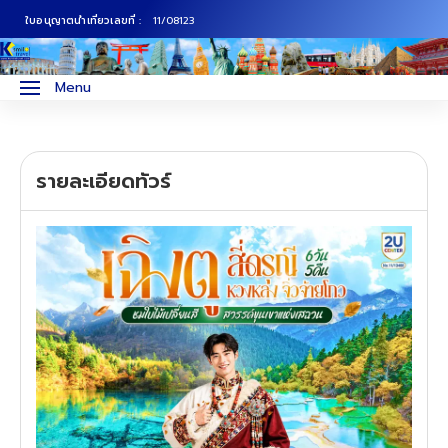
ใบอนุญาตนำเที่ยวเลขที่ :
11/08123
ภาคเหนือ
ทัวร์ญี่ปุ่น
Menu
ภาคกลาง
ทัวร์เกาหลี
รายละเอียดทัวร์
ภาคอีสาน
ทัวร์ยุโรป
ภาคตะวันตก
ทัวร์สแกนดิเนเวีย
ภาคตะวันออก
ทัวร์จีน
ทัวร์ฮ่องกง
ทัวร์สิงคโปร์
ทัวร์ตุรเคีย