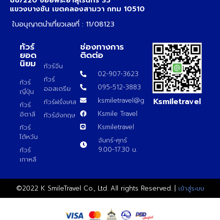
88/220 ซอยพระยาสุเรนทร์ 35
แขวงบางชัน เขตคลองสามวา กทม 10510
ใบอนุญาตนำเที่ยวเลขที่ : 11/08123
ทัวร์
ช่องทางการ
ยอด
ติดต่อ
นิยม
ทัวร์จีน
02-907-3623
ทัวร์
ทัวร์
095-512-3883
ออสเตรีย
ญี่ปุ่น
Ksmiletravel
ksmiletravel@gmail.com
ทัวร์ฝรั่งเศส
ทัวร์
Ksmile Travel
อิตาลี
ทัวร์อังกฤษ
Ksmiletravel
ทัวร์
ไต้หวัน
จันทร์-ศุกร์
9.00-17.30 น.
ทัวร์
เกาหลี
©2022 K SmileTravel Co., Ltd. All rights Reserved. |
เข้าสู่ระบบ