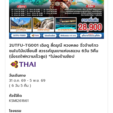
ทัวร์สวิตเซอร์แลนด์
ทัวร์พม่า
ทัวร์ลาว
2UTFU-TG001 เฉิงตู สี่ดรุณี หวงหลง จิ่วจ้ายโกว
ทัวร์มัลดีฟส์
ชมใบไม้เปลี่ยนสี สวรรค์ขุนเขาแห่งเสฉวน 6วัน 5คืน
(นั่งรถไฟความเร็วสูง) *ไม่ลงร้านช้อป
ทัวร์เวียดนาม
ทัวร์อียิปต์
วันเดินทาง
31 ต.ค. 69
-
5 พ.ย. 69
(
6 วัน 5 คืน
)
ทัวร์จอร์เจีย
ทัวร์โค๊ด
ทัวร์อินเดีย
KSMI261661
โรงแรม
ทัวร์บาหลี