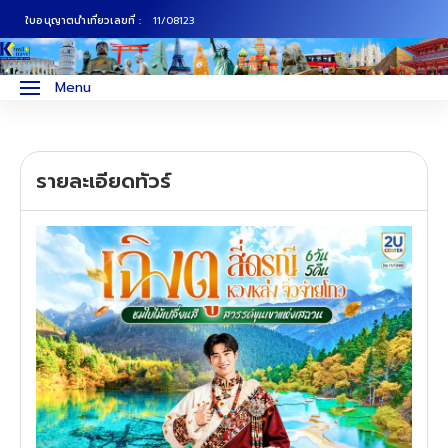
ใบอนุญาตนำเที่ยวเลขที่ :
11/08123
ภาคเหนือ
ทัวร์ญี่ปุ่น
Menu
ภาคกลาง
ทัวร์เกาหลี
รายละเอียดทัวร์
ภาคอีสาน
ทัวร์ยุโรป
ภาคตะวันตก
ทัวร์สแกนดิเนเวีย
ภาคตะวันออก
ทัวร์จีน
ทัวร์ฮ่องกง
ทัวร์สิงคโปร์
ทัวร์ตุรเคีย