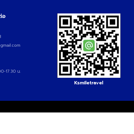
ต่อ
3
3
@gmail.com
.00-17.30 น.
Ksmiletravel