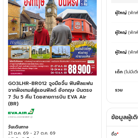
ทัวร์สวิตเซอร์แลนด์
ผู้ใหญ่
(พักห
ทัวร์พม่า
ผู้ใหญ่
(พัก
ทัวร์ลาว
ผู้ใหญ่
(พักห
ทัวร์มัลดีฟส์
เด็ก
(ไม่มีเต
ทัวร์เวียดนาม
GO3LHR-BR012 จูงมือจิ้น ฟินฟีลแฟน
ทัวร์อียิปต์
จากฝั่งเทมส์สู่แอนฟิลด์ อังกฤษ บินตรง
รวม
7 วัน 5 คืน โดยสายการบิน EVA Air
(BR)
ทัวร์จอร์เจีย
ข้อมูลผู้เ
ทัวร์อินเดีย
วันเดินทาง
21 ต.ค. 69
-
27 ต.ค. 69
ชื่อ
*
ทัวร์บาหลี