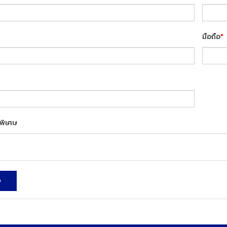
มือถือ
*
พิเศษ
ง