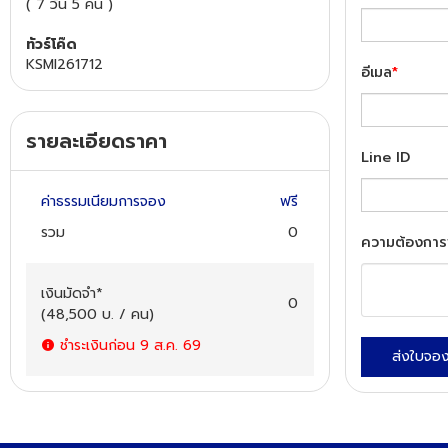
(
7 วัน 5 คืน
)
ทัวร์โค๊ด
ทัวร์นิวซีแลนด์
KSMI261712
อีเมล
*
ทัวร์ออสเตรเลีย
รายละเอียดราคา
Line ID
ค่าธรรมเนียมการจอง
ฟรี
รวม
0
ความต้องการ
เงินมัดจำ
*
0
(
48,500
บ. / คน
)
ชำระเงินก่อน
9 ส.ค. 69
ส่งใบจอ