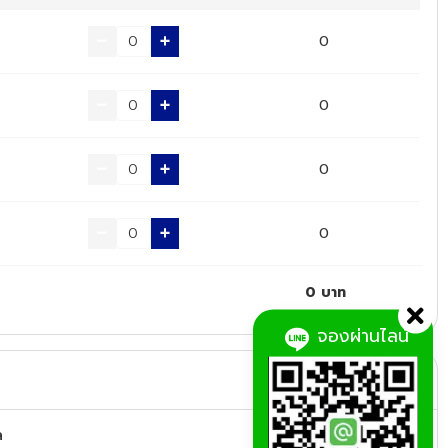
0
0
0
0
0
บาท
จองผ่านไลน์
ล