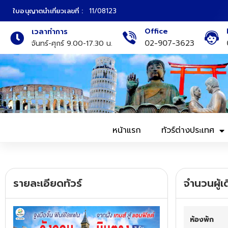
ใบอนุญาตนำเที่ยวเลขที่ :
11/08123
Office
เวลาทำการ
ภาคเหนือ
ทัวร์ญี่ปุ่น
02-907-3623
จันทร์-ศุกร์ 9.00-17.30 น.
ภาคกลาง
ทัวร์เกาหลี
ภาคอีสาน
ทัวร์ยุโรป
ภาคตะวันตก
ทัวร์สแกนดิเนเวีย
หน้าแรก
ทัวร์ต่างประเทศ
ภาคตะวันออก
ทัวร์จีน
ทัวร์ฮ่องกง
รายละเอียดทัวร์
จำนวนผู้เ
ทัวร์สิงคโปร์
ห้องพัก
ทัวร์ตุรเคีย